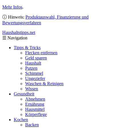
Mehr Infos
.
ⓘ Hinweis:
Produktauswahl, Finanzierung und
Bewertungsverfahren
Haushaltstipps
.net
☰
Navigation
Tipps & Tricks
Flecken entfernen
Geld sparen
Haushalt
Putzen
Schimmel
Ungeziefer
Waschen & Reinigen
Wissen
Gesundheit
Abnehmen
Ernährung
Hausmittel
Körperflege
Kochen
Backen