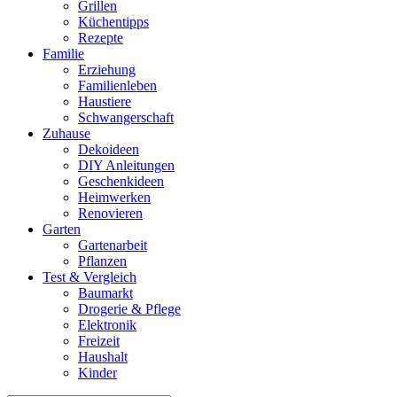
Grillen
Küchentipps
Rezepte
Familie
Erziehung
Familienleben
Haustiere
Schwangerschaft
Zuhause
Dekoideen
DIY Anleitungen
Geschenkideen
Heimwerken
Renovieren
Garten
Gartenarbeit
Pflanzen
Test & Vergleich
Baumarkt
Drogerie & Pflege
Elektronik
Freizeit
Haushalt
Kinder