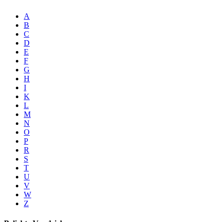
A
B
C
D
E
F
G
H
I
K
L
M
N
O
P
R
S
T
U
V
W
Z