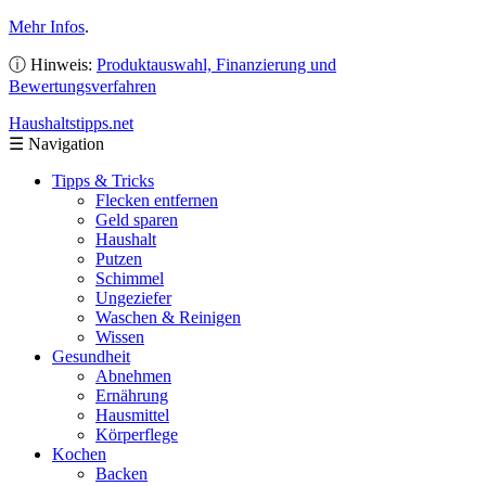
Mehr Infos
.
ⓘ Hinweis:
Produktauswahl, Finanzierung und
Bewertungsverfahren
Haushaltstipps
.net
☰
Navigation
Tipps & Tricks
Flecken entfernen
Geld sparen
Haushalt
Putzen
Schimmel
Ungeziefer
Waschen & Reinigen
Wissen
Gesundheit
Abnehmen
Ernährung
Hausmittel
Körperflege
Kochen
Backen