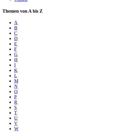
Themen von A bis Z
A
B
C
D
E
F
G
H
I
K
L
M
N
O
P
R
S
T
U
V
W