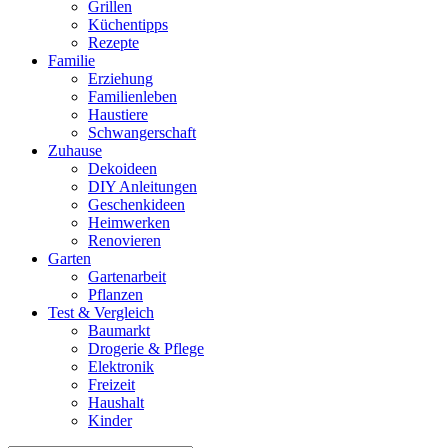
Grillen
Küchentipps
Rezepte
Familie
Erziehung
Familienleben
Haustiere
Schwangerschaft
Zuhause
Dekoideen
DIY Anleitungen
Geschenkideen
Heimwerken
Renovieren
Garten
Gartenarbeit
Pflanzen
Test & Vergleich
Baumarkt
Drogerie & Pflege
Elektronik
Freizeit
Haushalt
Kinder