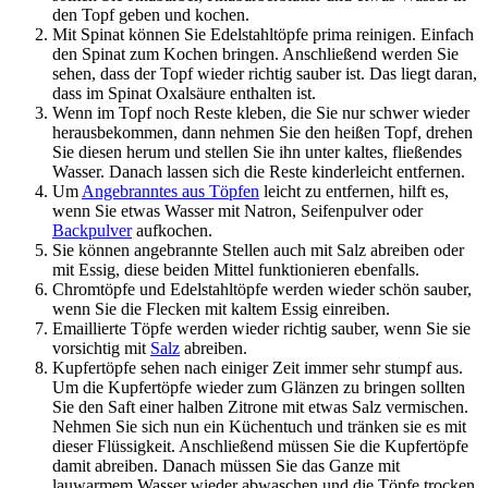
den Topf geben und kochen.
Mit Spinat können Sie Edelstahltöpfe prima reinigen. Einfach
den Spinat zum Kochen bringen. Anschließend werden Sie
sehen, dass der Topf wieder richtig sauber ist. Das liegt daran,
dass im Spinat Oxalsäure enthalten ist.
Wenn im Topf noch Reste kleben, die Sie nur schwer wieder
herausbekommen, dann nehmen Sie den heißen Topf, drehen
Sie diesen herum und stellen Sie ihn unter kaltes, fließendes
Wasser. Danach lassen sich die Reste kinderleicht entfernen.
Um
Angebranntes aus Töpfen
leicht zu entfernen, hilft es,
wenn Sie etwas Wasser mit Natron, Seifenpulver oder
Backpulver
aufkochen.
Sie können angebrannte Stellen auch mit Salz abreiben oder
mit Essig, diese beiden Mittel funktionieren ebenfalls.
Chromtöpfe und Edelstahltöpfe werden wieder schön sauber,
wenn Sie die Flecken mit kaltem Essig einreiben.
Emaillierte Töpfe werden wieder richtig sauber, wenn Sie sie
vorsichtig mit
Salz
abreiben.
Kupfertöpfe sehen nach einiger Zeit immer sehr stumpf aus.
Um die Kupfertöpfe wieder zum Glänzen zu bringen sollten
Sie den Saft einer halben Zitrone mit etwas Salz vermischen.
Nehmen Sie sich nun ein Küchentuch und tränken sie es mit
dieser Flüssigkeit. Anschließend müssen Sie die Kupfertöpfe
damit abreiben. Danach müssen Sie das Ganze mit
lauwarmem Wasser wieder abwaschen und die Töpfe trocken