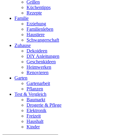
Grillen
Küchentipps
Rezepte
Familie
Erziehung
Familienleben
Haustiere
Schwangerschaft
Zuhause
Dekoideen
DIY Anleitungen
Geschenkideen
Heimwerken
Renovieren
Garten
Gartenarbeit
Pflanzen
Test & Vergleich
Baumarkt
Drogerie & Pflege
Elektronik
Freizeit
Haushalt
Kinder