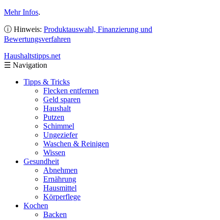
Mehr Infos
.
ⓘ Hinweis:
Produktauswahl, Finanzierung und
Bewertungsverfahren
Haushaltstipps
.net
☰
Navigation
Tipps & Tricks
Flecken entfernen
Geld sparen
Haushalt
Putzen
Schimmel
Ungeziefer
Waschen & Reinigen
Wissen
Gesundheit
Abnehmen
Ernährung
Hausmittel
Körperflege
Kochen
Backen