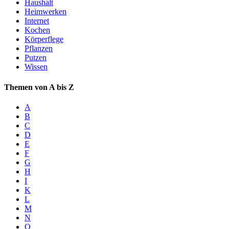
Haushalt
Heimwerken
Internet
Kochen
Körperflege
Pflanzen
Putzen
Wissen
Themen von A bis Z
A
B
C
D
E
F
G
H
I
K
L
M
N
O