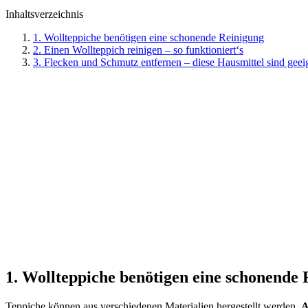
Inhaltsverzeichnis
1. Wollteppiche benötigen eine schonende Reinigung
2. Einen Wollteppich reinigen – so funktioniert‘s
3. Flecken und Schmutz entfernen – diese Hausmittel sind geei
1. Wollteppiche benötigen eine schonende
Teppiche können aus verschiedenen Materialien hergestellt werden.
A