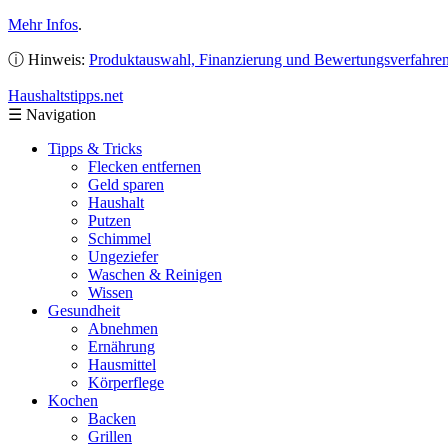
Mehr Infos
.
ⓘ Hinweis:
Produktauswahl, Finanzierung und Bewertungsverfahre
Haushaltstipps
.net
☰
Navigation
Tipps & Tricks
Flecken entfernen
Geld sparen
Haushalt
Putzen
Schimmel
Ungeziefer
Waschen & Reinigen
Wissen
Gesundheit
Abnehmen
Ernährung
Hausmittel
Körperflege
Kochen
Backen
Grillen