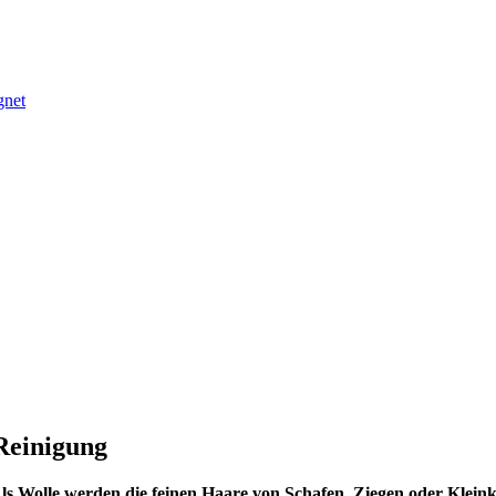
gnet
 Reinigung
ls Wolle werden die feinen Haare von Schafen, Ziegen oder Kleink