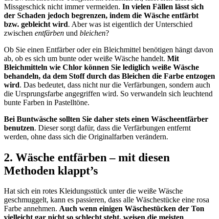
Missgeschick nicht immer vermeiden.
In vielen Fällen lässt sich
der Schaden jedoch begrenzen, indem die Wäsche entfärbt
bzw. gebleicht wird
. Aber was ist eigentlich der Unterschied
zwischen
entfärben
und
bleichen
?
Ob Sie einen Entfärber oder ein Bleichmittel benötigen hängt davon
ab, ob es sich um bunte oder weiße Wäsche handelt.
Mit
Bleichmitteln wie Chlor können Sie lediglich weiße Wäsche
behandeln, da dem Stoff durch das Bleichen die Farbe entzogen
wird
. Das bedeutet, dass nicht nur die Verfärbungen, sondern auch
die Ursprungsfarbe angegriffen wird. So verwandeln sich leuchtend
bunte Farben in Pastelltöne.
Bei Buntwäsche sollten Sie daher stets einen Wäscheentfärber
benutzen
. Dieser sorgt dafür, dass die Verfärbungen entfernt
werden, ohne dass sich die Originalfarben verändern.
2. Wäsche entfärben – mit diesen
Methoden klappt’s
Hat sich ein rotes Kleidungsstück unter die weiße Wäsche
geschmuggelt, kann es passieren, dass alle Wäschestücke eine rosa
Farbe annehmen.
Auch wenn einigen Wäschestücken der Ton
vielleicht gar nicht so schlecht steht, weisen die meisten