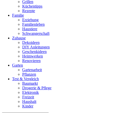
Grillen
Küchentipps
Rezepte
Familie
Erziehung
Familienleben
Haustiere
Schwangerschaft
Zuhause
Dekoideen
DIY Anleitungen
Geschenkideen
Heimwerken
Renovieren
Garten
Gartenarbeit
Pflanzen
Test & Vergleich
Baumarkt
Drogerie & Pflege
Elektronik
Freizeit
Haushalt
Kinder