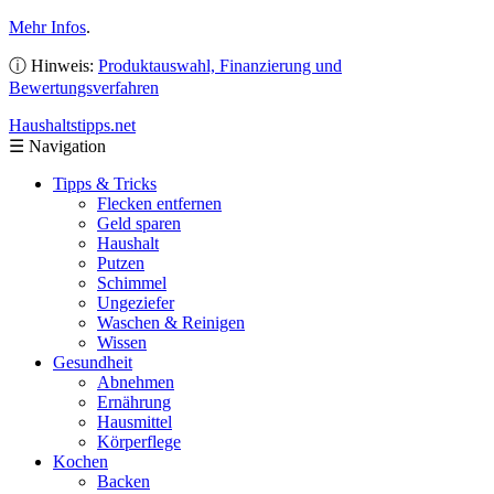
Mehr Infos
.
ⓘ Hinweis:
Produktauswahl, Finanzierung und
Bewertungsverfahren
Haushaltstipps
.net
☰
Navigation
Tipps & Tricks
Flecken entfernen
Geld sparen
Haushalt
Putzen
Schimmel
Ungeziefer
Waschen & Reinigen
Wissen
Gesundheit
Abnehmen
Ernährung
Hausmittel
Körperflege
Kochen
Backen