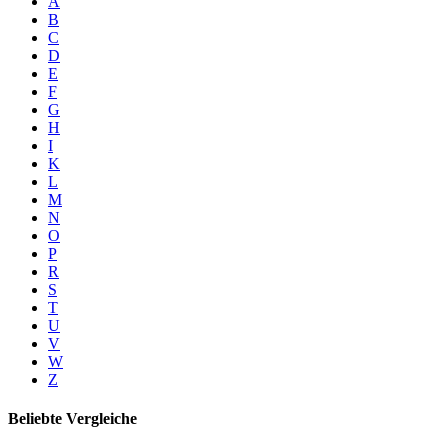
A
B
C
D
E
F
G
H
I
K
L
M
N
O
P
R
S
T
U
V
W
Z
Beliebte Vergleiche