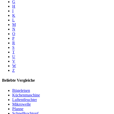
G
H
I
K
L
M
N
O
P
R
S
T
U
V
W
Z
Beliebte Vergleiche
Bügeleisen
Küchenmaschine
Luftentfeuchter
Mikrowelle
Pfanne
Schnellkochtopf