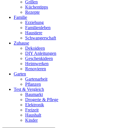
Grillen
Küchentipps
Rezepte
Familie
Erziehung
Familienleben
Haustiere
Schwangerschaft
Zuhause
Dekoideen
DIY Anleitungen
Geschenkideen
Heimwerken
Renovieren
Garten
Gartenarbeit
Pflanzen
Test & Vergleich
Baumarkt
Drogerie & Pflege
Elektronik
Freizeit
Haushalt
Kinder