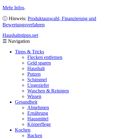
Mehr Infos
.
ⓘ Hinweis:
Produktauswahl, Finanzierung und
Bewertungsverfahren
Haushaltstipps
.net
☰
Navigation
Tipps & Tricks
Flecken entfernen
Geld sparen
Haushalt
Putzen
Schimmel
Ungeziefer
Waschen & Reinigen
Wissen
Gesundheit
Abnehmen
Ernährung
Hausmittel
Körperflege
Kochen
Backen