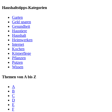
Haushaltstipps-Kategorien
Garten
Geld sparen
Gesundheit
Haustiere
Haushalt
Heimwerken
Internet
Kochen
Körperflege
Pflanzen
Putzen
Wissen
Themen von A bis Z
A
B
C
D
E
F