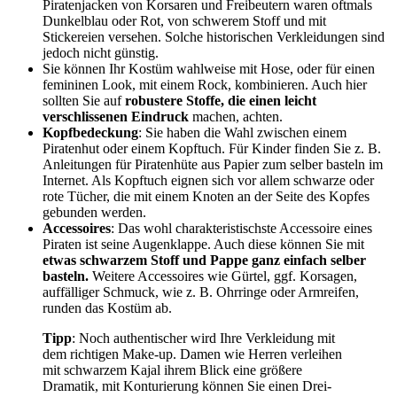
Piratenjacken von Korsaren und Freibeutern waren oftmals
Dunkelblau oder Rot, von schwerem Stoff und mit
Stickereien versehen. Solche historischen Verkleidungen sind
jedoch nicht günstig.
Sie können Ihr Kostüm wahlweise mit Hose, oder für einen
femininen Look, mit einem Rock, kombinieren. Auch hier
sollten Sie auf
robustere Stoffe, die einen leicht
verschlissenen Eindruck
machen, achten.
Kopfbedeckung
: Sie haben die Wahl zwischen einem
Piratenhut oder einem Kopftuch. Für Kinder finden Sie z. B.
Anleitungen für Piratenhüte aus Papier zum selber basteln im
Internet. Als Kopftuch eignen sich vor allem schwarze oder
rote Tücher, die mit einem Knoten an der Seite des Kopfes
gebunden werden.
Accessoires
: Das wohl charakteristischste Accessoire eines
Piraten ist seine Augenklappe. Auch diese können Sie mit
etwas schwarzem Stoff und Pappe ganz einfach selber
basteln.
Weitere Accessoires wie Gürtel, ggf. Korsagen,
auffälliger Schmuck, wie z. B. Ohrringe oder Armreifen,
runden das Kostüm ab.
Tipp
: Noch authentischer wird Ihre Verkleidung mit
dem richtigen Make-up. Damen wie Herren verleihen
mit schwarzem Kajal ihrem Blick eine größere
Dramatik, mit Konturierung können Sie einen Drei-