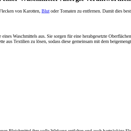
Flecken von Karotten,
Blut
oder Tomaten zu entfernen. Damit dies bes
fe eines Waschmittels aus. Sie sorgen für eine herabgesetzte Oberfläc
ette aus Textilien zu lösen, sodass diese gemeinsam mit dem beigemen
n Bleichmittel ihre volle Wirkung entfalten und auch hartnäckige Fle