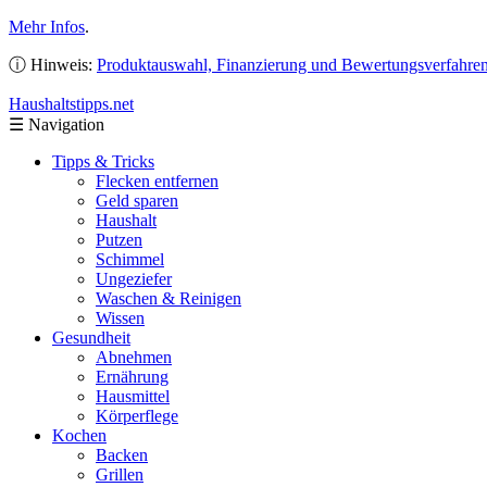
Mehr Infos
.
ⓘ Hinweis:
Produktauswahl, Finanzierung und Bewertungsverfahre
Haushaltstipps
.net
☰
Navigation
Tipps & Tricks
Flecken entfernen
Geld sparen
Haushalt
Putzen
Schimmel
Ungeziefer
Waschen & Reinigen
Wissen
Gesundheit
Abnehmen
Ernährung
Hausmittel
Körperflege
Kochen
Backen
Grillen