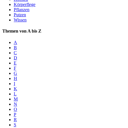
Körperflege
Pflanzen
Putzen
Wissen
Themen von A bis Z
A
B
C
D
E
F
G
H
I
K
L
M
N
O
P
R
S