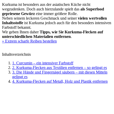
Kurkuma ist besonders aus der asiatischen Küche nicht
wegzudenken. Doch auch hierzulande spielt das
als Superfood
gepriesene Gewürz
eine immer größere Rolle.
Neben seinem leckeren Geschmack und seiner
vielen wertvollen
Inhaltsstoffe
ist Kurkuma jedoch auch für den besonders intensiven
Farbstoff bekannt.
Wir geben Ihnen daher
Tipps, wie Sie Kurkuma-Flecken auf
unterschiedlichen Materialien entfernen
.
» Extrem scharfe Reiben bestellen
Inhaltsverzeichnis
1. Curcumin – ein intensiver Farbstoff
2. Kurkuma-Flecken aus Textilien entfernen – so gelingt es
3. Die Hände und Fingernägel säubern – mit diesen Mitteln
gelingt es
4. Kurkuma-Flecken auf Metall, Holz und Plastik entfernen