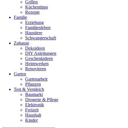
Grillen
Küchentipps
Rezepte
Familie
Erziehung
Familienleben
Haustiere
Schwangerschaft
Zuhause
Dekoideen
DIY Anleitungen
Geschenkideen
Heimwerken
Renovieren
Garten
Gartenarbeit
Pflanzen
Test & Vergleich
Baumarkt
Drogerie & Pflege
Elektronik
Freizeit
Haushalt
Kinder