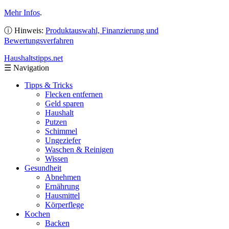
Mehr Infos
.
ⓘ Hinweis:
Produktauswahl, Finanzierung und
Bewertungsverfahren
Haushaltstipps
.net
☰
Navigation
Tipps & Tricks
Flecken entfernen
Geld sparen
Haushalt
Putzen
Schimmel
Ungeziefer
Waschen & Reinigen
Wissen
Gesundheit
Abnehmen
Ernährung
Hausmittel
Körperflege
Kochen
Backen