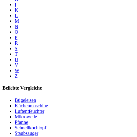
I
K
L
M
N
O
P
R
S
T
U
V
W
Z
Beliebte Vergleiche
Bügeleisen
Küchenmaschine
Luftentfeuchter
Mikrowelle
Pfanne
Schnellkochtopf
Staubsauger