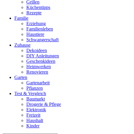
Grillen
Küchentipps
Rezepte
Familie
Erziehung
Familienleben
Haustiere
Schwangerschaft
Zuhause
Dekoideen
DIY Anleitungen
Geschenkideen
Heimwerken
Renovieren
Garten
Gartenarbeit
Pflanzen
Test & Vergleich
Baumarkt
Drogerie & Pflege
Elektronik
Freizeit
Haushalt
Kinder