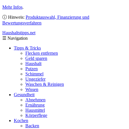
Mehr Infos
.
ⓘ Hinweis:
Produktauswahl, Finanzierung und
Bewertungsverfahren
Haushaltstipps
.net
☰
Navigation
Tipps & Tricks
Flecken entfernen
Geld sparen
Haushalt
Putzen
Schimmel
Ungeziefer
Waschen & Reinigen
Wissen
Gesundheit
Abnehmen
Ernährung
Hausmittel
Körperflege
Kochen
Backen