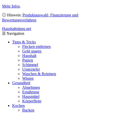
Mehr Infos
.
ⓘ Hinweis:
Produktauswahl, Finanzierung und
Bewertungsverfahren
Haushaltstipps
.net
☰
Navigation
Tipps & Tricks
Flecken entfernen
Geld sparen
Haushalt
Putzen
Schimmel
Ungeziefer
Waschen & Reinigen
Wissen
Gesundheit
Abnehmen
Ernährung
Hausmittel
Körperflege
Kochen
Backen