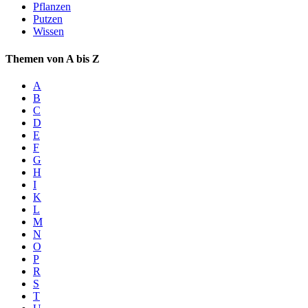
Pflanzen
Putzen
Wissen
Themen von A bis Z
A
B
C
D
E
F
G
H
I
K
L
M
N
O
P
R
S
T