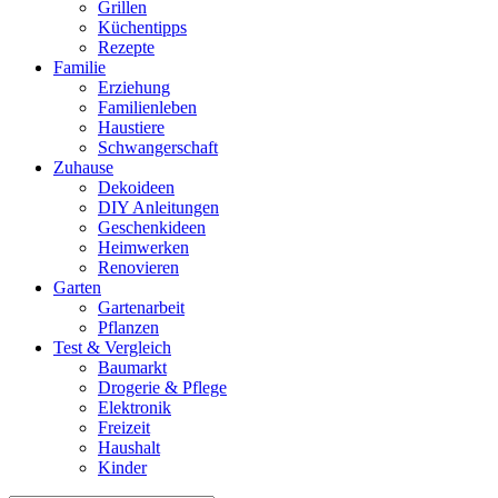
Grillen
Küchentipps
Rezepte
Familie
Erziehung
Familienleben
Haustiere
Schwangerschaft
Zuhause
Dekoideen
DIY Anleitungen
Geschenkideen
Heimwerken
Renovieren
Garten
Gartenarbeit
Pflanzen
Test & Vergleich
Baumarkt
Drogerie & Pflege
Elektronik
Freizeit
Haushalt
Kinder