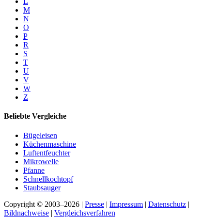
L
M
N
O
P
R
S
T
U
V
W
Z
Beliebte Vergleiche
Bügeleisen
Küchenmaschine
Luftentfeuchter
Mikrowelle
Pfanne
Schnellkochtopf
Staubsauger
Copyright © 2003–2026 |
Presse
|
Impressum
|
Datenschutz
|
Bildnachweise
|
Vergleichsverfahren