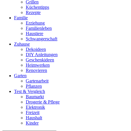
Grillen
Küchentipps
Rezepte
Familie
Erziehung
Familienleben
Haustiere
Schwangerschaft
Zuhause
Dekoideen
DIY Anleitungen
Geschenkideen
Heimwerken
Renovieren
Garten
Gartenarbeit
Pflanzen
Test & Vergleich
Baumarkt
Drogerie & Pflege
Elektronik
Freizeit
Haushalt
Kinder