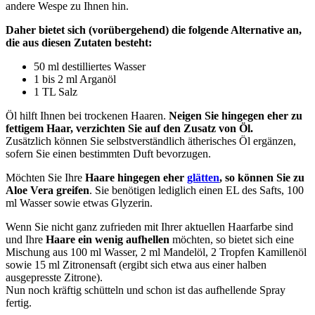
andere Wespe zu Ihnen hin.
Daher bietet sich (vorübergehend) die folgende Alternative an,
die aus diesen Zutaten besteht:
50 ml destilliertes Wasser
1 bis 2 ml Arganöl
1 TL Salz
Öl hilft Ihnen bei trockenen Haaren.
Neigen Sie hingegen eher zu
fettigem Haar, verzichten Sie auf den Zusatz von Öl.
Zusätzlich können Sie selbstverständlich ätherisches Öl ergänzen,
sofern Sie einen bestimmten Duft bevorzugen.
Möchten Sie Ihre
Haare hingegen eher
glätten
, so können Sie zu
Aloe Vera greifen
. Sie benötigen lediglich einen EL des Safts, 100
ml Wasser sowie etwas Glyzerin.
Wenn Sie nicht ganz zufrieden mit Ihrer aktuellen Haarfarbe sind
und Ihre
Haare ein wenig aufhellen
möchten, so bietet sich eine
Mischung aus 100 ml Wasser, 2 ml Mandelöl, 2 Tropfen Kamillenöl
sowie 15 ml Zitronensaft (ergibt sich etwa aus einer halben
ausgepresste Zitrone).
Nun noch kräftig schütteln und schon ist das aufhellende Spray
fertig.