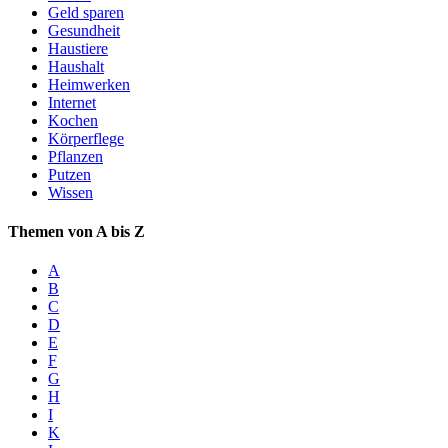
Geld sparen
Gesundheit
Haustiere
Haushalt
Heimwerken
Internet
Kochen
Körperflege
Pflanzen
Putzen
Wissen
Themen von A bis Z
A
B
C
D
E
F
G
H
I
K