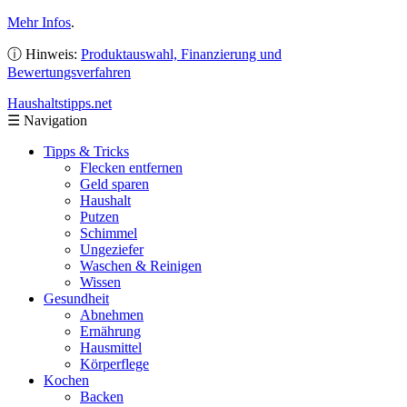
Mehr Infos
.
ⓘ Hinweis:
Produktauswahl, Finanzierung und
Bewertungsverfahren
Haushaltstipps
.net
☰
Navigation
Tipps & Tricks
Flecken entfernen
Geld sparen
Haushalt
Putzen
Schimmel
Ungeziefer
Waschen & Reinigen
Wissen
Gesundheit
Abnehmen
Ernährung
Hausmittel
Körperflege
Kochen
Backen