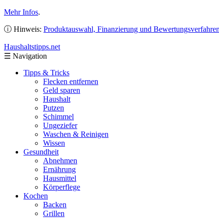
Mehr Infos
.
ⓘ Hinweis:
Produktauswahl, Finanzierung und Bewertungsverfahre
Haushaltstipps
.net
☰
Navigation
Tipps & Tricks
Flecken entfernen
Geld sparen
Haushalt
Putzen
Schimmel
Ungeziefer
Waschen & Reinigen
Wissen
Gesundheit
Abnehmen
Ernährung
Hausmittel
Körperflege
Kochen
Backen
Grillen