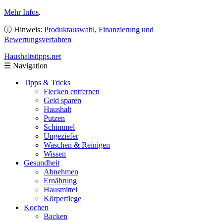
Mehr Infos
.
ⓘ Hinweis:
Produktauswahl, Finanzierung und
Bewertungsverfahren
Haushaltstipps
.net
☰
Navigation
Tipps & Tricks
Flecken entfernen
Geld sparen
Haushalt
Putzen
Schimmel
Ungeziefer
Waschen & Reinigen
Wissen
Gesundheit
Abnehmen
Ernährung
Hausmittel
Körperflege
Kochen
Backen