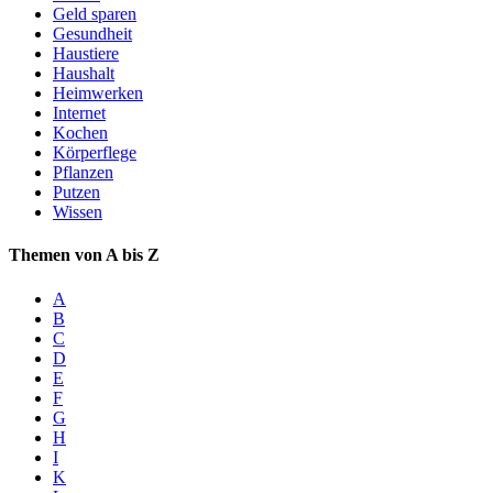
Geld sparen
Gesundheit
Haustiere
Haushalt
Heimwerken
Internet
Kochen
Körperflege
Pflanzen
Putzen
Wissen
Themen von A bis Z
A
B
C
D
E
F
G
H
I
K