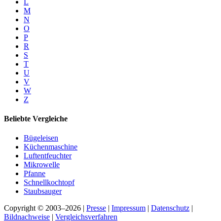
L
M
N
O
P
R
S
T
U
V
W
Z
Beliebte Vergleiche
Bügeleisen
Küchenmaschine
Luftentfeuchter
Mikrowelle
Pfanne
Schnellkochtopf
Staubsauger
Copyright © 2003–2026 |
Presse
|
Impressum
|
Datenschutz
|
Bildnachweise
|
Vergleichsverfahren