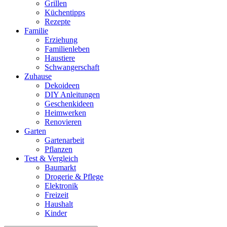
Grillen
Küchentipps
Rezepte
Familie
Erziehung
Familienleben
Haustiere
Schwangerschaft
Zuhause
Dekoideen
DIY Anleitungen
Geschenkideen
Heimwerken
Renovieren
Garten
Gartenarbeit
Pflanzen
Test & Vergleich
Baumarkt
Drogerie & Pflege
Elektronik
Freizeit
Haushalt
Kinder