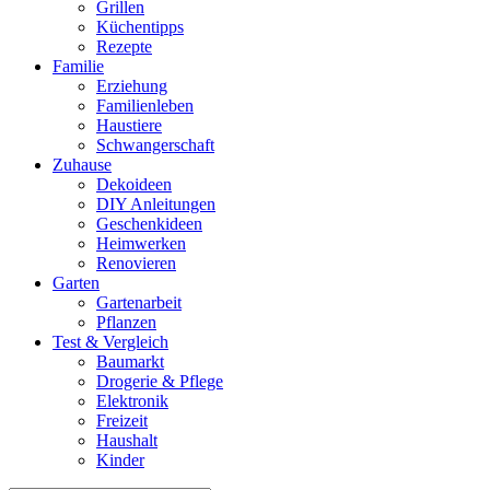
Grillen
Küchentipps
Rezepte
Familie
Erziehung
Familienleben
Haustiere
Schwangerschaft
Zuhause
Dekoideen
DIY Anleitungen
Geschenkideen
Heimwerken
Renovieren
Garten
Gartenarbeit
Pflanzen
Test & Vergleich
Baumarkt
Drogerie & Pflege
Elektronik
Freizeit
Haushalt
Kinder