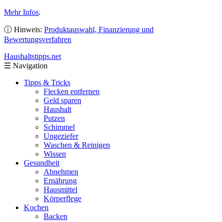
Mehr Infos
.
ⓘ Hinweis:
Produktauswahl, Finanzierung und
Bewertungsverfahren
Haushaltstipps
.net
☰
Navigation
Tipps & Tricks
Flecken entfernen
Geld sparen
Haushalt
Putzen
Schimmel
Ungeziefer
Waschen & Reinigen
Wissen
Gesundheit
Abnehmen
Ernährung
Hausmittel
Körperflege
Kochen
Backen