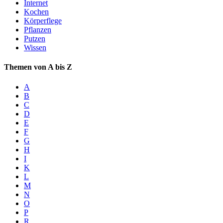
Internet
Kochen
Körperflege
Pflanzen
Putzen
Wissen
Themen von A bis Z
A
B
C
D
E
F
G
H
I
K
L
M
N
O
P
R