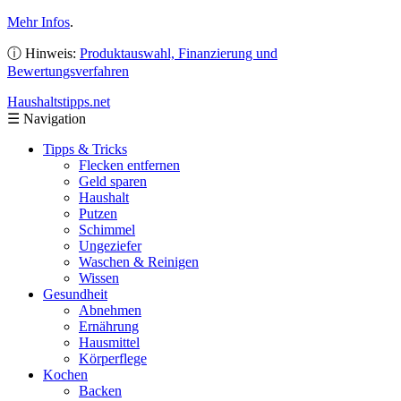
Mehr Infos
.
ⓘ Hinweis:
Produktauswahl, Finanzierung und
Bewertungsverfahren
Haushaltstipps
.net
☰
Navigation
Tipps & Tricks
Flecken entfernen
Geld sparen
Haushalt
Putzen
Schimmel
Ungeziefer
Waschen & Reinigen
Wissen
Gesundheit
Abnehmen
Ernährung
Hausmittel
Körperflege
Kochen
Backen