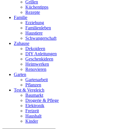
Grillen
Küchentipps
Rezepte
Familie
Erziehung
Familienleben
Haustiere
Schwangerschaft
Zuhause
Dekoideen
DIY Anleitungen
Geschenkideen
Heimwerken
Renovieren
Garten
Gartenarbeit
Pflanzen
Test & Vergleich
Baumarkt
Drogerie & Pflege
Elektronik
Freizeit
Haushalt
Kinder