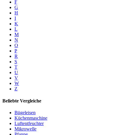
F
G
H
I
K
L
M
N
O
P
R
S
T
U
V
W
Z
Beliebte Vergleiche
Bügeleisen
Küchenmaschine
Luftentfeuchter
Mikrowelle
Pfanne