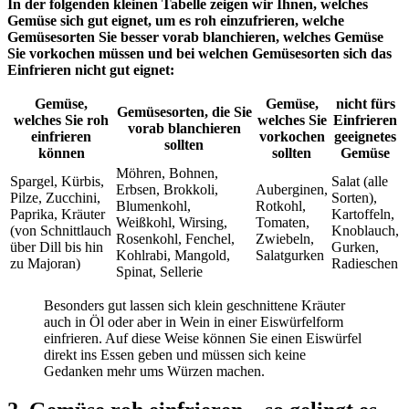
In der folgenden kleinen Tabelle zeigen wir Ihnen, welches
Gemüse sich gut eignet, um es roh einzufrieren, welche
Gemüsesorten Sie besser vorab blanchieren, welches Gemüse
Sie vorkochen müssen und bei welchen Gemüsesorten sich das
Einfrieren nicht gut eignet:
Gemüse,
Gemüse,
nicht fürs
Gemüsesorten, die Sie
welches Sie roh
welches Sie
Einfrieren
vorab blanchieren
einfrieren
vorkochen
geeignetes
sollten
können
sollten
Gemüse
Möhren, Bohnen,
Spargel, Kürbis,
Salat (alle
Erbsen, Brokkoli,
Auberginen,
Pilze, Zucchini,
Sorten),
Blumenkohl,
Rotkohl,
Paprika, Kräuter
Kartoffeln,
Weißkohl, Wirsing,
Tomaten,
(von Schnittlauch
Knoblauch,
Rosenkohl, Fenchel,
Zwiebeln,
über Dill bis hin
Gurken,
Kohlrabi, Mangold,
Salatgurken
zu Majoran)
Radieschen
Spinat, Sellerie
Besonders gut lassen sich klein geschnittene Kräuter
auch in Öl oder aber in Wein in einer Eiswürfelform
einfrieren. Auf diese Weise können Sie einen Eiswürfel
direkt ins Essen geben und müssen sich keine
Gedanken mehr ums Würzen machen.