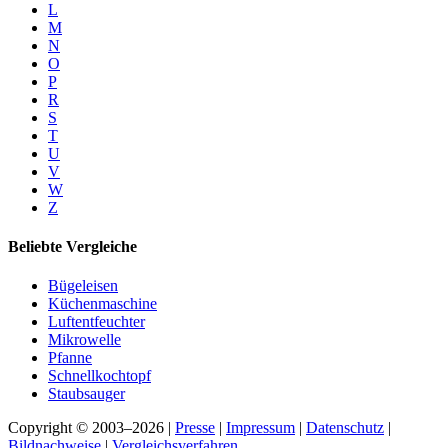
L
M
N
O
P
R
S
T
U
V
W
Z
Beliebte Vergleiche
Bügeleisen
Küchenmaschine
Luftentfeuchter
Mikrowelle
Pfanne
Schnellkochtopf
Staubsauger
Copyright © 2003–2026 |
Presse
|
Impressum
|
Datenschutz
|
Bildnachweise
|
Vergleichsverfahren