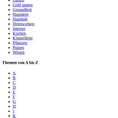
Garten
Geld sparen
Gesundheit
Haustiere
Haushalt
Heimwerken
Internet
Kochen
Körperflege
Pflanzen
Putzen
Wissen
Themen von A bis Z
A
B
C
D
E
F
G
H
I
K