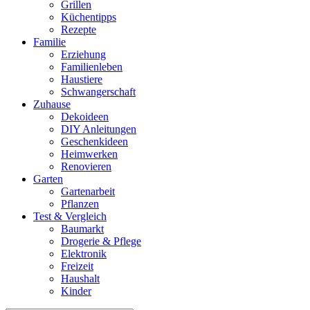
Grillen
Küchentipps
Rezepte
Familie
Erziehung
Familienleben
Haustiere
Schwangerschaft
Zuhause
Dekoideen
DIY Anleitungen
Geschenkideen
Heimwerken
Renovieren
Garten
Gartenarbeit
Pflanzen
Test & Vergleich
Baumarkt
Drogerie & Pflege
Elektronik
Freizeit
Haushalt
Kinder