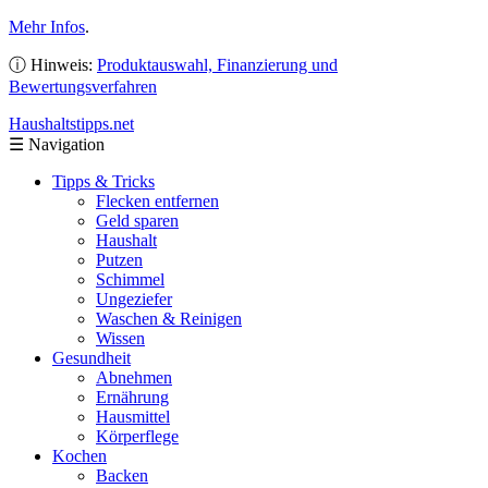
Mehr Infos
.
ⓘ Hinweis:
Produktauswahl, Finanzierung und
Bewertungsverfahren
Haushaltstipps
.net
☰
Navigation
Tipps & Tricks
Flecken entfernen
Geld sparen
Haushalt
Putzen
Schimmel
Ungeziefer
Waschen & Reinigen
Wissen
Gesundheit
Abnehmen
Ernährung
Hausmittel
Körperflege
Kochen
Backen