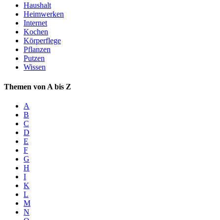
Haushalt
Heimwerken
Internet
Kochen
Körperflege
Pflanzen
Putzen
Wissen
Themen von A bis Z
A
B
C
D
E
F
G
H
I
K
L
M
N