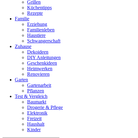
Grillen
Küchentipps
Rezepte
Familie
Erziehung
Familienleben
Haustiere
Schwangerschaft
Zuhause
Dekoideen
DIY Anleitungen
Geschenkideen
Heimwerken
Renovieren
Garten
Gartenarbeit
Pflanzen
Test & Vergleich
Baumarkt
Drogerie & Pflege
Elektronik
Freizeit
Haushalt
Kinder