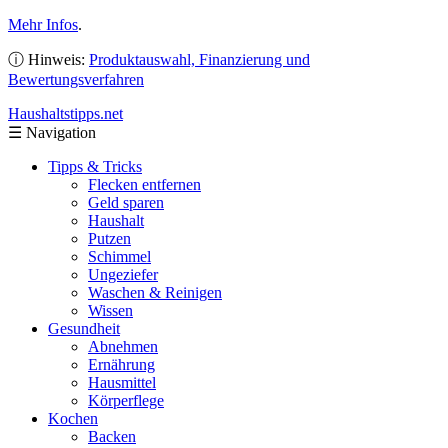
Mehr Infos
.
ⓘ Hinweis:
Produktauswahl, Finanzierung und
Bewertungsverfahren
Haushaltstipps
.net
☰
Navigation
Tipps & Tricks
Flecken entfernen
Geld sparen
Haushalt
Putzen
Schimmel
Ungeziefer
Waschen & Reinigen
Wissen
Gesundheit
Abnehmen
Ernährung
Hausmittel
Körperflege
Kochen
Backen