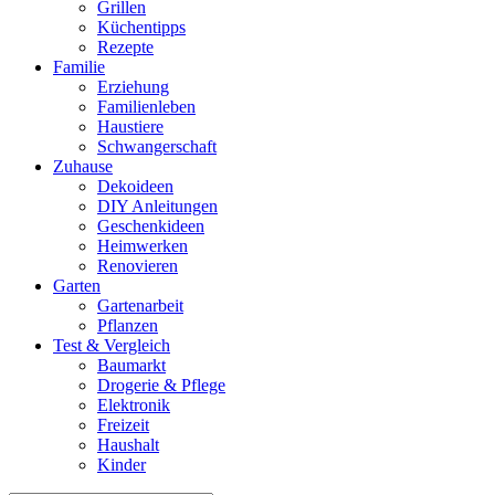
Grillen
Küchentipps
Rezepte
Familie
Erziehung
Familienleben
Haustiere
Schwangerschaft
Zuhause
Dekoideen
DIY Anleitungen
Geschenkideen
Heimwerken
Renovieren
Garten
Gartenarbeit
Pflanzen
Test & Vergleich
Baumarkt
Drogerie & Pflege
Elektronik
Freizeit
Haushalt
Kinder