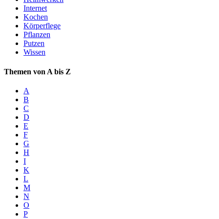
Internet
Kochen
Körperflege
Pflanzen
Putzen
Wissen
Themen von A bis Z
A
B
C
D
E
F
G
H
I
K
L
M
N
O
P