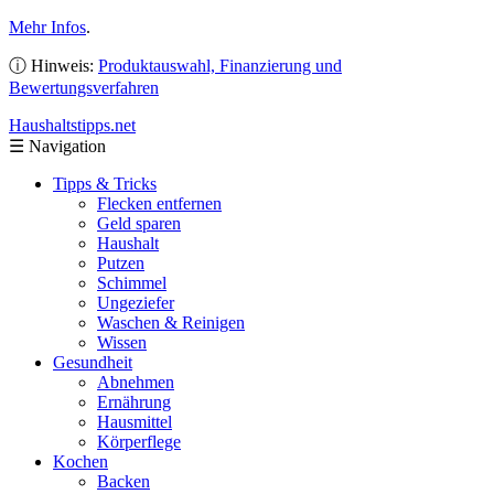
Mehr Infos
.
ⓘ Hinweis:
Produktauswahl, Finanzierung und
Bewertungsverfahren
Haushaltstipps
.net
☰
Navigation
Tipps & Tricks
Flecken entfernen
Geld sparen
Haushalt
Putzen
Schimmel
Ungeziefer
Waschen & Reinigen
Wissen
Gesundheit
Abnehmen
Ernährung
Hausmittel
Körperflege
Kochen
Backen