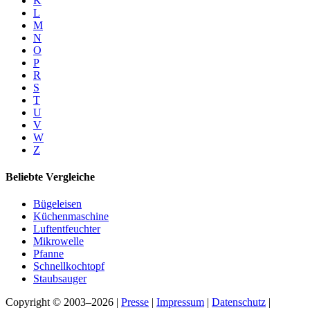
K
L
M
N
O
P
R
S
T
U
V
W
Z
Beliebte Vergleiche
Bügeleisen
Küchenmaschine
Luftentfeuchter
Mikrowelle
Pfanne
Schnellkochtopf
Staubsauger
Copyright © 2003–2026 |
Presse
|
Impressum
|
Datenschutz
|