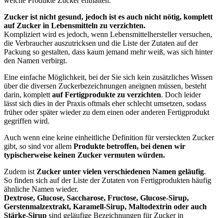
welche Produkte Zucker enthalten.
Zucker ist nicht gesund, jedoch ist es auch nicht nötig, komplett
auf Zucker in Lebensmitteln zu verzichten.
Kompliziert wird es jedoch, wenn Lebensmittelhersteller versuchen,
die Verbraucher auszutricksen und die Liste der Zutaten auf der
Packung so gestalten, dass kaum jemand mehr weiß, was sich hinter
den Namen verbirgt.
Eine einfache Möglichkeit, bei der Sie sich kein zusätzliches Wissen
über die diversen Zuckerbezeichnungen aneignen müssen, besteht
darin, komplett
auf Fertigprodukte zu verzichten
. Doch leider
lässt sich dies in der Praxis oftmals eher schlecht umsetzen, sodass
früher oder später wieder zu dem einen oder anderen Fertigprodukt
gegriffen wird.
Auch wenn eine keine einheitliche Definition für versteckten Zucker
gibt, so sind vor allem
Produkte betroffen, bei denen wir
typischerweise keinen Zucker vermuten würden.
Zudem ist
Zucker unter vielen verschiedenen Namen geläufig
.
So finden sich auf der Liste der Zutaten von Fertigprodukten häufig
ähnliche Namen wieder.
Dextrose, Glucose, Saccharose, Fructose, Glucose-Sirup,
Gerstenmalzextrakt, Karamell-Sirup, Maltodextrin oder auch
Stärke-Sirup
sind geläufige Bezeichnungen für Zucker in