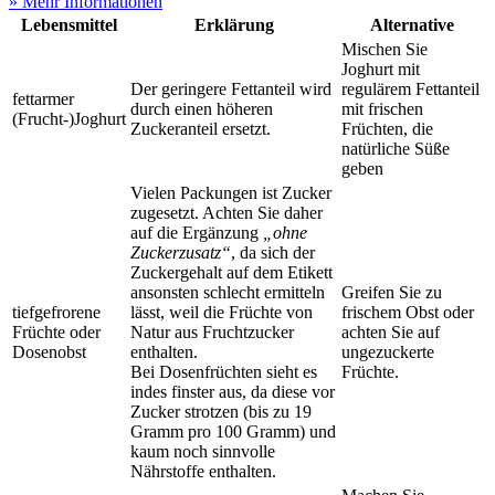
» Mehr Informationen
Lebensmittel
Erklärung
Alternative
Mischen Sie
Joghurt mit
Der geringere Fettanteil wird
regulärem Fettanteil
fettarmer
durch einen höheren
mit frischen
(Frucht-)Joghurt
Zuckeranteil ersetzt.
Früchten, die
natürliche Süße
geben
Vielen Packungen ist Zucker
zugesetzt. Achten Sie daher
auf die Ergänzung
„ohne
Zuckerzusatz“
, da sich der
Zuckergehalt auf dem Etikett
ansonsten schlecht ermitteln
Greifen Sie zu
tiefgefrorene
lässt, weil die Früchte von
frischem Obst oder
Früchte oder
Natur aus Fruchtzucker
achten Sie auf
Dosenobst
enthalten.
ungezuckerte
Bei Dosenfrüchten sieht es
Früchte.
indes finster aus, da diese vor
Zucker strotzen (bis zu 19
Gramm pro 100 Gramm) und
kaum noch sinnvolle
Nährstoffe enthalten.