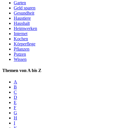
Garten
Geld sparen
Gesundheit
Haustiere
Haushalt
Heimwerken
Internet
Kochen
Körperflege
Pflanzen
Putzen
Wissen
Themen von A bis Z
A
B
C
D
E
F
G
H
I