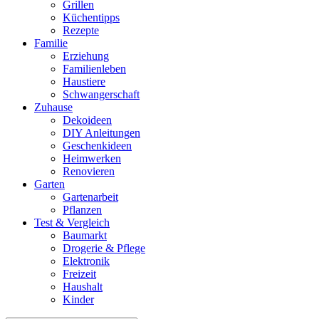
Grillen
Küchentipps
Rezepte
Familie
Erziehung
Familienleben
Haustiere
Schwangerschaft
Zuhause
Dekoideen
DIY Anleitungen
Geschenkideen
Heimwerken
Renovieren
Garten
Gartenarbeit
Pflanzen
Test & Vergleich
Baumarkt
Drogerie & Pflege
Elektronik
Freizeit
Haushalt
Kinder