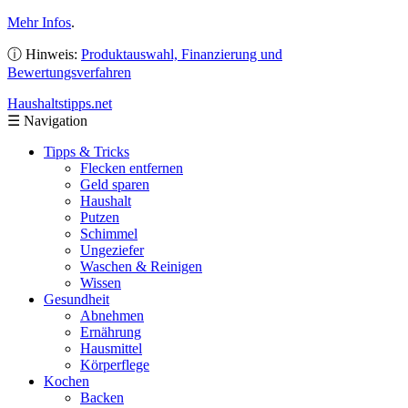
Mehr Infos
.
ⓘ Hinweis:
Produktauswahl, Finanzierung und
Bewertungsverfahren
Haushaltstipps
.net
☰
Navigation
Tipps & Tricks
Flecken entfernen
Geld sparen
Haushalt
Putzen
Schimmel
Ungeziefer
Waschen & Reinigen
Wissen
Gesundheit
Abnehmen
Ernährung
Hausmittel
Körperflege
Kochen
Backen