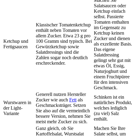
Machen Sie
Salatsaucen oder
Ketchup einfach
selbst. Passierte
Tomaten enthalten
Klassischer Tomatenketchup
im Gegensatz zu
enthält neben Tomaten vor
Ketchup keinen
allem Zucker. Etwa 23 g pro
Zucker und dienen
Ketchup und
100 Gramm sind typisch. Bei
als exzellente Basis.
Fertigsaucen
Gewürzketchup sowie
Das eigene
Salatdressings sind die
Salatdressing
Zahlen sogar noch deutlich
gelingt sehr gut mit
erschreckender.
etwas Öl, Essig,
Naturjoghurt und
einem Fruchtpüree
für den intensiven
Geschmack.
Generell nutzen Hersteller
Schinken ist ein
Zucker wie auch
Fett
als
Wurstwaren in
natürliches Produkt,
Geschmacksträger. Setzen
der Light-
welches lediglich
Sie also auf die vermeintlich
Variante
(zu viel) Salz
bessere Version, nehmen Sie
enthält.
meist mehr Zucker zu sich.
Ganz gleich, ob Sie
Machen Sie Ihre
Kartoffelsalat, Wurstsalat
Salate selbst, um