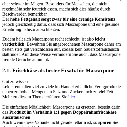
eher schwer im Magen. Besonders für Menschen, die nicht
regelmäßig sehr fettreich essen, macht sich dies häufig durch
Beschwerden bemerkbar.
Der
hohe Fettgehalt sorgt zwar für eine cremige Konsistenz
,
jedoch gleichzeitig dafür, dass sich Mascarpone und eine gesunde
Ernährung nahezu ausschließen.
Zudem hält sich Mascarpone recht schlecht, ist also
leicht
verderblich
. Bewahren Sie angebrochenen Mascarpone daher am
besten stets gut verschlossen auf, sodass kein Sauerstoffaustausch
stattfindet. Auf diese Weise verhindern Sie auch, dass Mascarpone
fremde Gerüche annimmt.
2.1. Frischkäse als bester Ersatz für Mascarpone
Gut zu wissen
Leider enthalten viel zu viele im Handel erhältliche Fertigprodukte
neben zu hohen Mengen an Salz und Zucker auch zu viel Fett.
Mehr zu diesem Thema erfahren Sie
hier
.
Die einfachste Möglichkeit, Mascarpone zu ersetzen, besteht darin,
das
Produkt im Verhältnis 1:1 gegen Doppelrahmfrischkäse
auszutauschen
.
Auch wenn diese Variante nicht gerade fettarm ist, so
sparen Sie