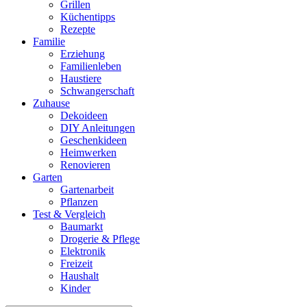
Grillen
Küchentipps
Rezepte
Familie
Erziehung
Familienleben
Haustiere
Schwangerschaft
Zuhause
Dekoideen
DIY Anleitungen
Geschenkideen
Heimwerken
Renovieren
Garten
Gartenarbeit
Pflanzen
Test & Vergleich
Baumarkt
Drogerie & Pflege
Elektronik
Freizeit
Haushalt
Kinder