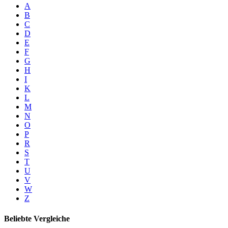
A
B
C
D
E
F
G
H
I
K
L
M
N
O
P
R
S
T
U
V
W
Z
Beliebte Vergleiche