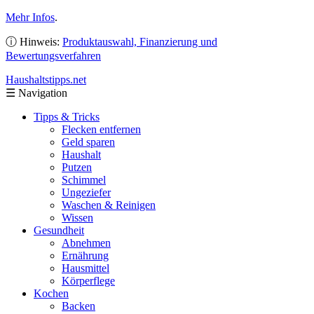
Mehr Infos
.
ⓘ Hinweis:
Produktauswahl, Finanzierung und
Bewertungsverfahren
Haushaltstipps
.net
☰
Navigation
Tipps & Tricks
Flecken entfernen
Geld sparen
Haushalt
Putzen
Schimmel
Ungeziefer
Waschen & Reinigen
Wissen
Gesundheit
Abnehmen
Ernährung
Hausmittel
Körperflege
Kochen
Backen