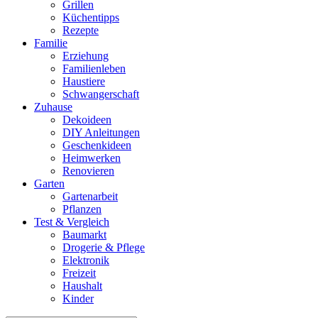
Grillen
Küchentipps
Rezepte
Familie
Erziehung
Familienleben
Haustiere
Schwangerschaft
Zuhause
Dekoideen
DIY Anleitungen
Geschenkideen
Heimwerken
Renovieren
Garten
Gartenarbeit
Pflanzen
Test & Vergleich
Baumarkt
Drogerie & Pflege
Elektronik
Freizeit
Haushalt
Kinder