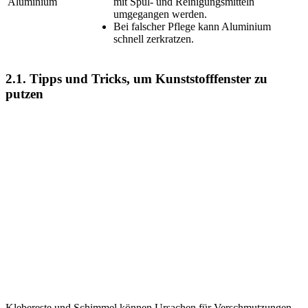
Aluminium
mit Spül- und Reinigungsmitteln
umgegangen werden.
Bei falscher Pflege kann Aluminium
schnell zerkratzen.
2.1. Tipps und Tricks, um Kunststofffenster zu
putzen
Klebereste und Schimmel können Ursachen für Verschmutzungen