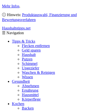
Mehr Infos
.
ⓘ Hinweis:
Produktauswahl, Finanzierung und
Bewertungsverfahren
Haushaltstipps
.net
☰
Navigation
Tipps & Tricks
Flecken entfernen
Geld sparen
Haushalt
Putzen
Schimmel
Ungeziefer
Waschen & Reinigen
Wissen
Gesundheit
Abnehmen
Ernährung
Hausmittel
Körperflege
Kochen
Backen