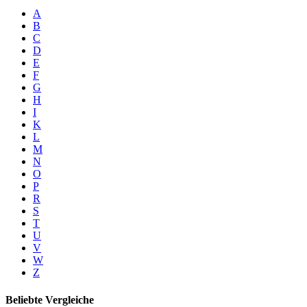
A
B
C
D
E
F
G
H
I
K
L
M
N
O
P
R
S
T
U
V
W
Z
Beliebte Vergleiche