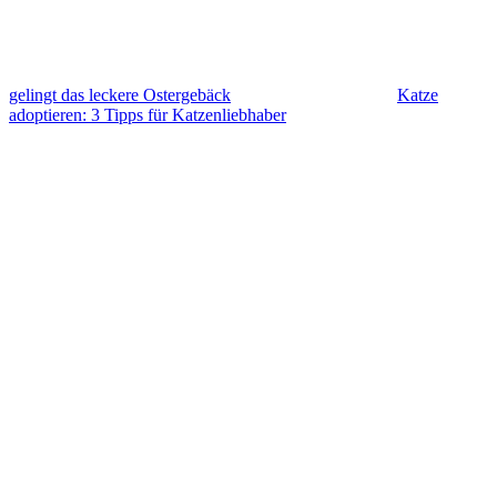
gelingt das leckere Ostergebäck
Katze
adoptieren: 3 Tipps für Katzenliebhaber