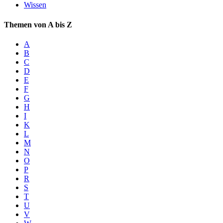
Wissen
Themen von A bis Z
A
B
C
D
E
F
G
H
I
K
L
M
N
O
P
R
S
T
U
V