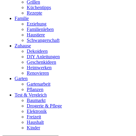
Grillen
Küchentipps
Rezepte
Familie
Erziehung
Familienleben
Haustiere
Schwangerschaft
Zuhause
Dekoideen
DIY Anleitungen
Geschenkideen
Heimwerken
Renovieren
Garten
Gartenarbeit
Pflanzen
Test & Vergleich
Baumarkt
Drogerie & Pflege
Elektronik
Freizeit
Haushalt
Kinder