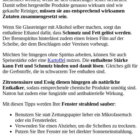
Damit selbst hergestellte Produkte genauso wirksam sind wie
gekaufte Reiniger,
müssen sie aus entsprechend wirksamen
Zutaten zusammengesetzt sein
.
Wenn Sie Glasreiniger mit Alkohol selber machen, sorgt das
enthaltene Ethanol dafür, dass
Schmutz und Fett gelöst werden
.
Der Brennspiritus hinterlässt zudem einen feinen Film auf der
Scheibe, der dem Beschlagen oder Vereisen vorbeugt.
Möchten Sie hingegen ohne Spiritus arbeiten, können Sie auch
Speisestärke oder eine
Kartoffel
nutzen. Die
enthaltene Stärke
kann Fett und Schmutz binden und damit lösen
. Gleiches gilt für
die Gerbstoffe, die in schwarzem Tee enthalten sind.
Zitronensäure und Essig dienen hingegen als natürliche
Entkalker
, sodass entsprechende chemische Produkte unnötig sind.
Natron hat zudem eine fungizide und antibakterielle Wirkung.
Mit diesen Tipps werden Ihre
Fenster strahlend sauber
:
Benutzen Sie statt Zeitungspapier lieber ein Mikrofasertuch
oder ein Fensterleder.
Verwenden Sie einen Abzieher, um die Scheiben zu trocknen.
Putzen Sie Ihre Fenster nie bei direkter Sonneneinstrahlung.