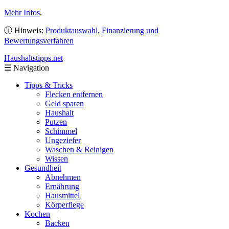
Mehr Infos
.
ⓘ Hinweis:
Produktauswahl, Finanzierung und
Bewertungsverfahren
Haushaltstipps
.net
☰
Navigation
Tipps & Tricks
Flecken entfernen
Geld sparen
Haushalt
Putzen
Schimmel
Ungeziefer
Waschen & Reinigen
Wissen
Gesundheit
Abnehmen
Ernährung
Hausmittel
Körperflege
Kochen
Backen