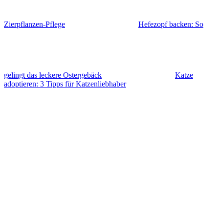
Zierpflanzen-Pflege
Hefezopf backen: So
gelingt das leckere Ostergebäck
Katze
adoptieren: 3 Tipps für Katzenliebhaber