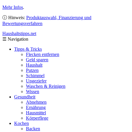
Mehr Infos
.
ⓘ Hinweis:
Produktauswahl, Finanzierung und
Bewertungsverfahren
Haushaltstipps
.net
☰
Navigation
Tipps & Tricks
Flecken entfernen
Geld sparen
Haushalt
Putzen
Schimmel
Ungeziefer
Waschen & Reinigen
Wissen
Gesundheit
Abnehmen
Ernährung
Hausmittel
Körperflege
Kochen
Backen