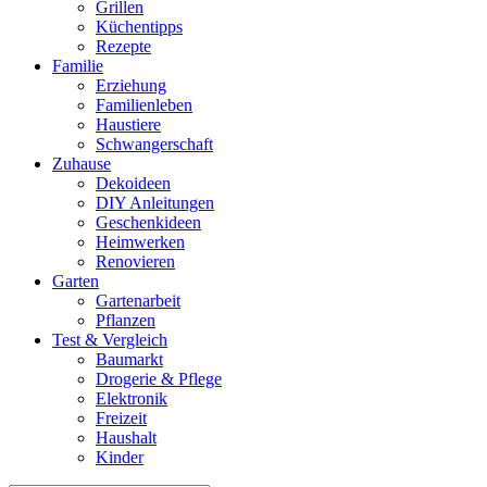
Grillen
Küchentipps
Rezepte
Familie
Erziehung
Familienleben
Haustiere
Schwangerschaft
Zuhause
Dekoideen
DIY Anleitungen
Geschenkideen
Heimwerken
Renovieren
Garten
Gartenarbeit
Pflanzen
Test & Vergleich
Baumarkt
Drogerie & Pflege
Elektronik
Freizeit
Haushalt
Kinder