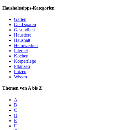
Haushaltstipps-Kategorien
Garten
Geld sparen
Gesundheit
Haustiere
Haushalt
Heimwerken
Internet
Kochen
Körperflege
Pflanzen
Putzen
Wissen
Themen von A bis Z
A
B
C
D
E
F