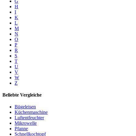
G
H
I
K
L
M
N
O
P
R
S
T
U
V
W
Z
Beliebte Vergleiche
Bügeleisen
Küchenmaschine
Luftentfeuchter
Mikrowelle
Pfanne
Schnellkochtopf