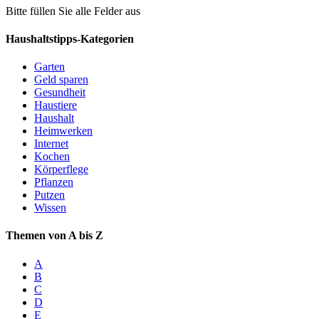
Bitte füllen Sie alle Felder aus
Haushaltstipps-Kategorien
Garten
Geld sparen
Gesundheit
Haustiere
Haushalt
Heimwerken
Internet
Kochen
Körperflege
Pflanzen
Putzen
Wissen
Themen von A bis Z
A
B
C
D
E