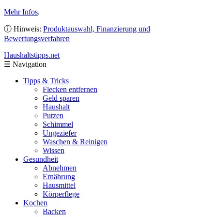
Mehr Infos
.
ⓘ Hinweis:
Produktauswahl, Finanzierung und
Bewertungsverfahren
Haushaltstipps
.net
☰
Navigation
Tipps & Tricks
Flecken entfernen
Geld sparen
Haushalt
Putzen
Schimmel
Ungeziefer
Waschen & Reinigen
Wissen
Gesundheit
Abnehmen
Ernährung
Hausmittel
Körperflege
Kochen
Backen