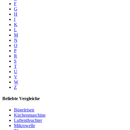
F
G
H
I
K
L
M
N
O
P
R
S
T
U
V
W
Z
Beliebte Vergleiche
Bügeleisen
Küchenmaschine
Luftentfeuchter
Mikrowelle