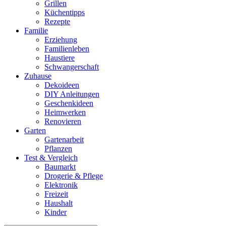
Grillen
Küchentipps
Rezepte
Familie
Erziehung
Familienleben
Haustiere
Schwangerschaft
Zuhause
Dekoideen
DIY Anleitungen
Geschenkideen
Heimwerken
Renovieren
Garten
Gartenarbeit
Pflanzen
Test & Vergleich
Baumarkt
Drogerie & Pflege
Elektronik
Freizeit
Haushalt
Kinder