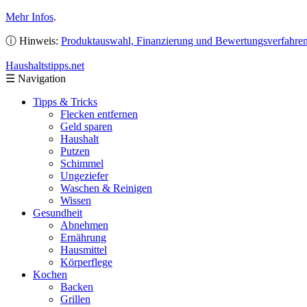
Mehr Infos
.
ⓘ Hinweis:
Produktauswahl, Finanzierung und Bewertungsverfahre
Haushaltstipps
.net
☰
Navigation
Tipps & Tricks
Flecken entfernen
Geld sparen
Haushalt
Putzen
Schimmel
Ungeziefer
Waschen & Reinigen
Wissen
Gesundheit
Abnehmen
Ernährung
Hausmittel
Körperflege
Kochen
Backen
Grillen