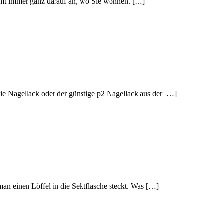
mmt immer ganz darauf an, wo Sie wohnen. […]
ssie Nagellack oder der günstige p2 Nagellack aus der […]
 man einen Löffel in die Sektflasche steckt. Was […]