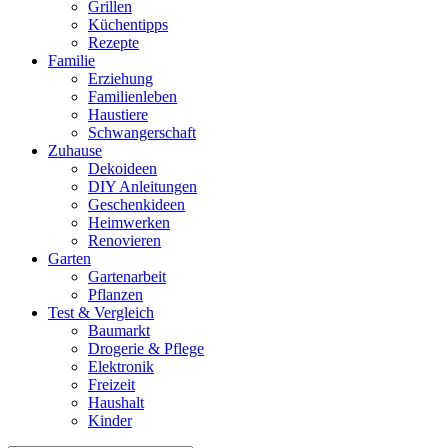
Grillen
Küchentipps
Rezepte
Familie
Erziehung
Familienleben
Haustiere
Schwangerschaft
Zuhause
Dekoideen
DIY Anleitungen
Geschenkideen
Heimwerken
Renovieren
Garten
Gartenarbeit
Pflanzen
Test & Vergleich
Baumarkt
Drogerie & Pflege
Elektronik
Freizeit
Haushalt
Kinder