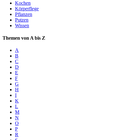
Kochen
Körperflege
Pflanzen
Putzen
Wissen
Themen von A bis Z
A
B
C
D
E
F
G
H
I
K
L
M
N
O
P
R