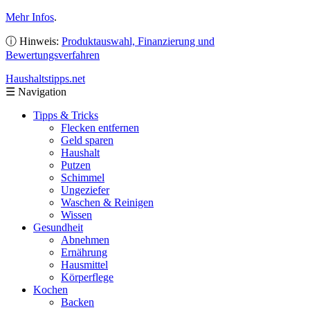
Mehr Infos
.
ⓘ Hinweis:
Produktauswahl, Finanzierung und
Bewertungsverfahren
Haushaltstipps
.net
☰
Navigation
Tipps & Tricks
Flecken entfernen
Geld sparen
Haushalt
Putzen
Schimmel
Ungeziefer
Waschen & Reinigen
Wissen
Gesundheit
Abnehmen
Ernährung
Hausmittel
Körperflege
Kochen
Backen