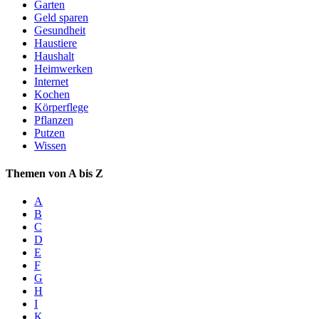
Garten
Geld sparen
Gesundheit
Haustiere
Haushalt
Heimwerken
Internet
Kochen
Körperflege
Pflanzen
Putzen
Wissen
Themen von A bis Z
A
B
C
D
E
F
G
H
I
K