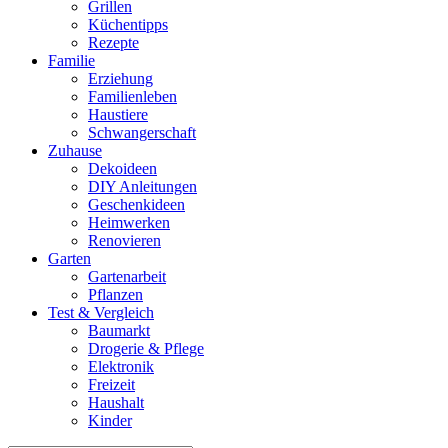
Grillen
Küchentipps
Rezepte
Familie
Erziehung
Familienleben
Haustiere
Schwangerschaft
Zuhause
Dekoideen
DIY Anleitungen
Geschenkideen
Heimwerken
Renovieren
Garten
Gartenarbeit
Pflanzen
Test & Vergleich
Baumarkt
Drogerie & Pflege
Elektronik
Freizeit
Haushalt
Kinder