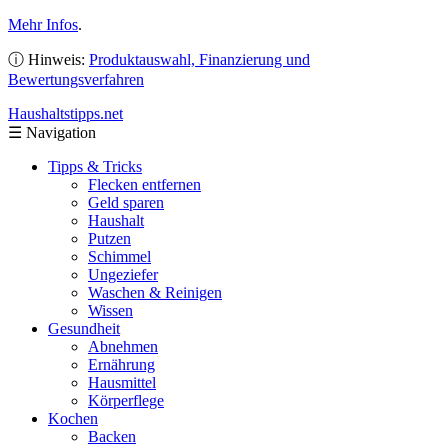
Mehr Infos
.
ⓘ Hinweis:
Produktauswahl, Finanzierung und
Bewertungsverfahren
Haushaltstipps
.net
☰
Navigation
Tipps & Tricks
Flecken entfernen
Geld sparen
Haushalt
Putzen
Schimmel
Ungeziefer
Waschen & Reinigen
Wissen
Gesundheit
Abnehmen
Ernährung
Hausmittel
Körperflege
Kochen
Backen