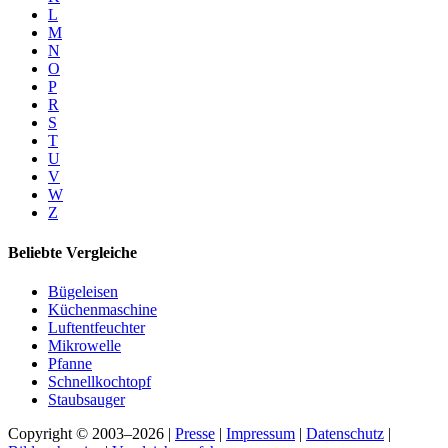
L
M
N
O
P
R
S
T
U
V
W
Z
Beliebte Vergleiche
Bügeleisen
Küchenmaschine
Luftentfeuchter
Mikrowelle
Pfanne
Schnellkochtopf
Staubsauger
Copyright © 2003–2026 |
Presse
|
Impressum
|
Datenschutz
|