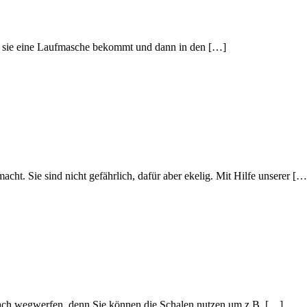
ass sie eine Laufmasche bekommt und dann in den […]
acht. Sie sind nicht gefährlich, dafür aber ekelig. Mit Hilfe unserer […
nfach wegwerfen, denn Sie können die Schalen nutzen um z.B. […]