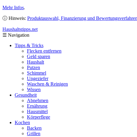
Mehr Infos
.
ⓘ Hinweis:
Produktauswahl, Finanzierung und Bewertungsverfahre
Haushaltstipps
.net
☰
Navigation
Tipps & Tricks
Flecken entfernen
Geld sparen
Haushalt
Putzen
Schimmel
Ungeziefer
Waschen & Reinigen
Wissen
Gesundheit
Abnehmen
Ernährung
Hausmittel
Körperflege
Kochen
Backen
Grillen