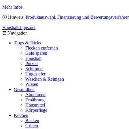
Mehr Infos
.
ⓘ Hinweis:
Produktauswahl, Finanzierung und Bewertungsverfahre
Haushaltstipps
.net
☰
Navigation
Tipps & Tricks
Flecken entfernen
Geld sparen
Haushalt
Putzen
Schimmel
Ungeziefer
Waschen & Reinigen
Wissen
Gesundheit
Abnehmen
Ernährung
Hausmittel
Körperflege
Kochen
Backen
Grillen