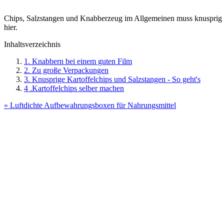
Chips, Salzstangen und Knabberzeug im Allgemeinen muss knusprig sei
hier.
Inhaltsverzeichnis
1. Knabbern bei einem guten Film
2. Zu große Verpackungen
3. Knusprige Kartoffelchips und Salzstangen - So geht's
4 .Kartoffelchips selber machen
» Luftdichte Aufbewahrungsboxen für Nahrungsmittel