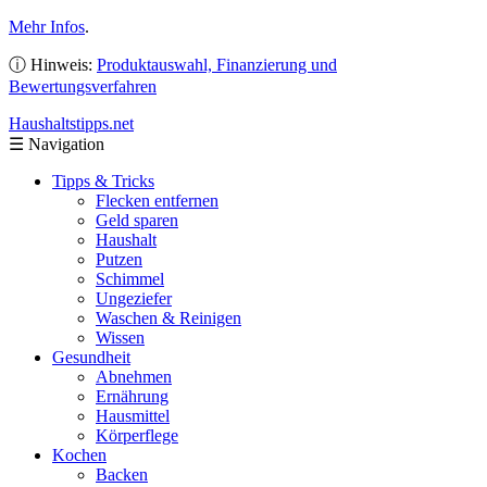
Mehr Infos
.
ⓘ Hinweis:
Produktauswahl, Finanzierung und
Bewertungsverfahren
Haushaltstipps
.net
☰
Navigation
Tipps & Tricks
Flecken entfernen
Geld sparen
Haushalt
Putzen
Schimmel
Ungeziefer
Waschen & Reinigen
Wissen
Gesundheit
Abnehmen
Ernährung
Hausmittel
Körperflege
Kochen
Backen