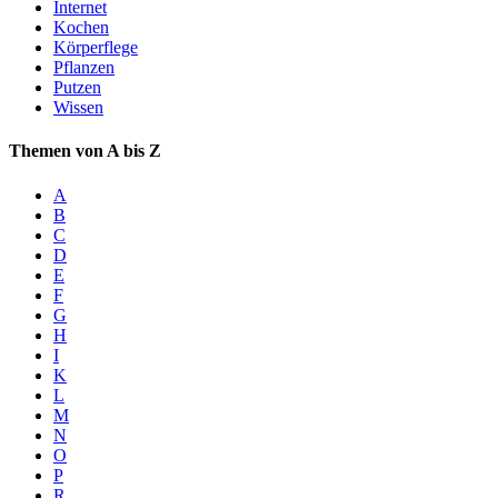
Internet
Kochen
Körperflege
Pflanzen
Putzen
Wissen
Themen von A bis Z
A
B
C
D
E
F
G
H
I
K
L
M
N
O
P
R