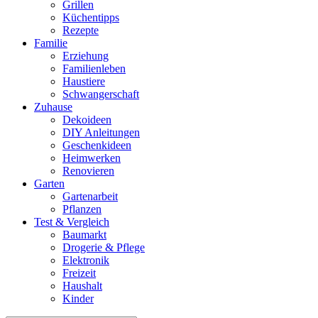
Grillen
Küchentipps
Rezepte
Familie
Erziehung
Familienleben
Haustiere
Schwangerschaft
Zuhause
Dekoideen
DIY Anleitungen
Geschenkideen
Heimwerken
Renovieren
Garten
Gartenarbeit
Pflanzen
Test & Vergleich
Baumarkt
Drogerie & Pflege
Elektronik
Freizeit
Haushalt
Kinder