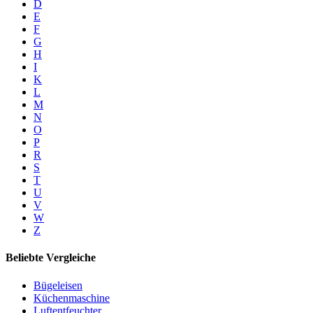
D
E
F
G
H
I
K
L
M
N
O
P
R
S
T
U
V
W
Z
Beliebte Vergleiche
Bügeleisen
Küchenmaschine
Luftentfeuchter