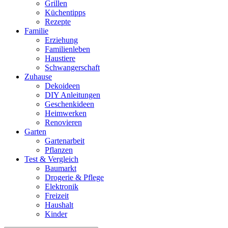
Grillen
Küchentipps
Rezepte
Familie
Erziehung
Familienleben
Haustiere
Schwangerschaft
Zuhause
Dekoideen
DIY Anleitungen
Geschenkideen
Heimwerken
Renovieren
Garten
Gartenarbeit
Pflanzen
Test & Vergleich
Baumarkt
Drogerie & Pflege
Elektronik
Freizeit
Haushalt
Kinder