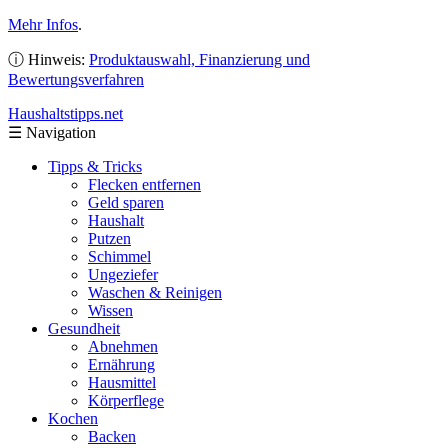
Mehr Infos
.
ⓘ Hinweis:
Produktauswahl, Finanzierung und
Bewertungsverfahren
Haushaltstipps
.net
☰
Navigation
Tipps & Tricks
Flecken entfernen
Geld sparen
Haushalt
Putzen
Schimmel
Ungeziefer
Waschen & Reinigen
Wissen
Gesundheit
Abnehmen
Ernährung
Hausmittel
Körperflege
Kochen
Backen