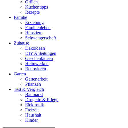
Grillen
Küchentipps
Rezepte
Familie
Erziehung
Familienleben
Haustiere
Schwangerschaft
Zuhause
Dekoideen
DIY Anleitungen
Geschenkideen
Heimwerken
Renovieren
Garten
Gartenarbeit
Pflanzen
Test & Vergleich
Baumarkt
Drogerie & Pflege
Elektronik
Freizeit
Haushalt
Kinder