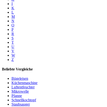
I
K
L
M
N
O
P
R
S
T
U
V
W
Z
Beliebte Vergleiche
Bügeleisen
Küchenmaschine
Luftentfeuchter
Mikrowelle
Pfanne
Schnellkochtopf
Staubsauger