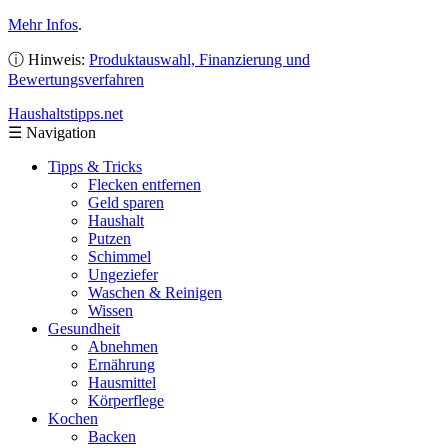
Mehr Infos
.
ⓘ Hinweis:
Produktauswahl, Finanzierung und
Bewertungsverfahren
Haushaltstipps
.net
☰
Navigation
Tipps & Tricks
Flecken entfernen
Geld sparen
Haushalt
Putzen
Schimmel
Ungeziefer
Waschen & Reinigen
Wissen
Gesundheit
Abnehmen
Ernährung
Hausmittel
Körperflege
Kochen
Backen