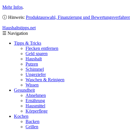
Mehr Infos
.
ⓘ Hinweis:
Produktauswahl, Finanzierung und Bewertungsverfahre
Haushaltstipps
.net
☰
Navigation
Tipps & Tricks
Flecken entfernen
Geld sparen
Haushalt
Putzen
Schimmel
Ungeziefer
Waschen & Reinigen
Wissen
Gesundheit
Abnehmen
Ernährung
Hausmittel
Körperflege
Kochen
Backen
Grillen