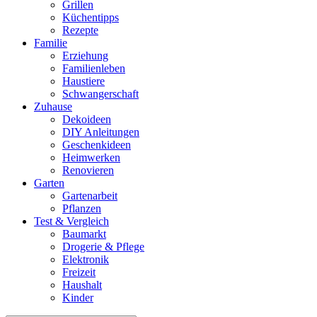
Grillen
Küchentipps
Rezepte
Familie
Erziehung
Familienleben
Haustiere
Schwangerschaft
Zuhause
Dekoideen
DIY Anleitungen
Geschenkideen
Heimwerken
Renovieren
Garten
Gartenarbeit
Pflanzen
Test & Vergleich
Baumarkt
Drogerie & Pflege
Elektronik
Freizeit
Haushalt
Kinder