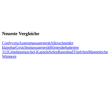
Neueste Vergleiche
Cordyceps
Augenmassagegerät
Allesschneider
klappbar
Gesichtsmassagegerät
Hörgerätebatterien
312
Grünlippmuschel-Kapseln
Selen
Basenbad
Töpfchen
Magnetische
Wimpern