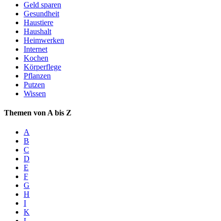
Geld sparen
Gesundheit
Haustiere
Haushalt
Heimwerken
Internet
Kochen
Körperflege
Pflanzen
Putzen
Wissen
Themen von A bis Z
A
B
C
D
E
F
G
H
I
K
L