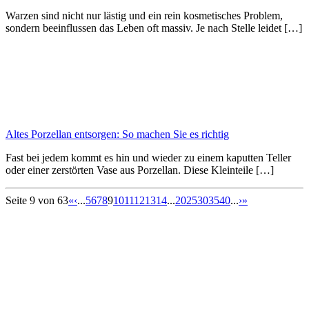
Warzen sind nicht nur lästig und ein rein kosmetisches Problem,
sondern beeinflussen das Leben oft massiv. Je nach Stelle leidet […]
Altes Porzellan entsorgen: So machen Sie es richtig
Fast bei jedem kommt es hin und wieder zu einem kaputten Teller
oder einer zerstörten Vase aus Porzellan. Diese Kleinteile […]
Seite 9 von 63
«
‹
...
5
6
7
8
9
10
11
12
13
14
...
20
25
30
35
40
...
›
»