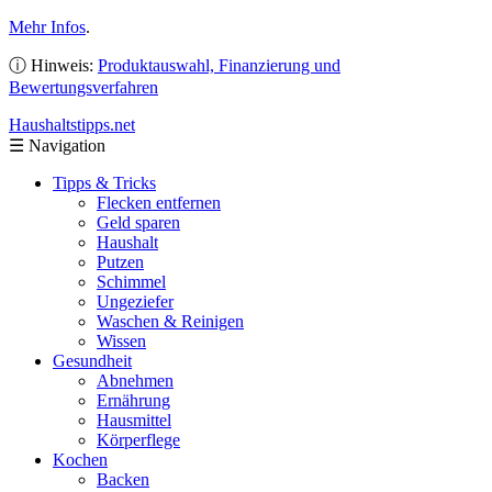
Mehr Infos
.
ⓘ Hinweis:
Produktauswahl, Finanzierung und
Bewertungsverfahren
Haushaltstipps
.net
☰
Navigation
Tipps & Tricks
Flecken entfernen
Geld sparen
Haushalt
Putzen
Schimmel
Ungeziefer
Waschen & Reinigen
Wissen
Gesundheit
Abnehmen
Ernährung
Hausmittel
Körperflege
Kochen
Backen