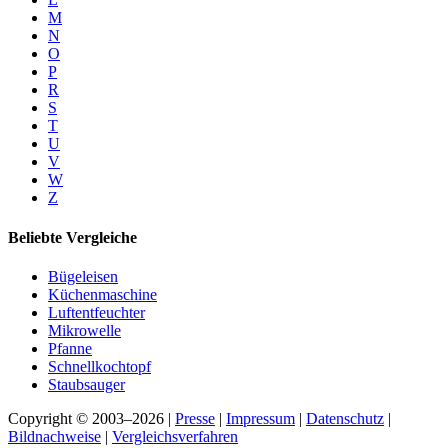
M
N
O
P
R
S
T
U
V
W
Z
Beliebte Vergleiche
Bügeleisen
Küchenmaschine
Luftentfeuchter
Mikrowelle
Pfanne
Schnellkochtopf
Staubsauger
Copyright © 2003–2026 |
Presse
|
Impressum
|
Datenschutz
|
Bildnachweise
|
Vergleichsverfahren