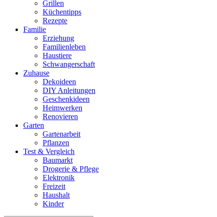
Grillen
Küchentipps
Rezepte
Familie
Erziehung
Familienleben
Haustiere
Schwangerschaft
Zuhause
Dekoideen
DIY Anleitungen
Geschenkideen
Heimwerken
Renovieren
Garten
Gartenarbeit
Pflanzen
Test & Vergleich
Baumarkt
Drogerie & Pflege
Elektronik
Freizeit
Haushalt
Kinder