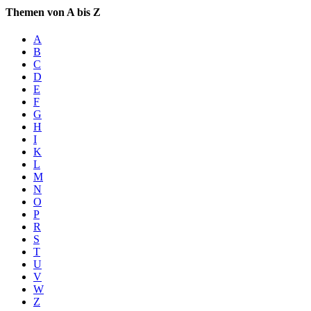
Themen von A bis Z
A
B
C
D
E
F
G
H
I
K
L
M
N
O
P
R
S
T
U
V
W
Z