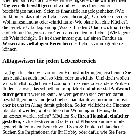
Vielmehr sind es doch die vielen Kleinigkeiten, die wir
über den
Tag verteilt bewältigen
und womit wir uns eingehender
beschäftigen müssen. Seien es finanzielle Angelegenheiten (Wie
funktioniert das mit der Lebensversicherung?), Grübeleien bei der
Wohnungsplanung oder -einrichtung (Wie plane ich eine Küche?),
die perfekte Urlaubsplanung (Was ist für den Urlaub wichtig?) oder
einfach nur Fragen zu den Genussmomenten im Leben (Wie lagere
ich Wein richtig?). Es ist daher immer gut, auf einen Fundus an
Wissen aus vielfältigen Bereichen
des Lebens zurückgreifen zu
können.
Alltagswissen für jeden Lebensbereich
Tagtäglich stehen wir vor neuen Herausforderungen, erscheinen Sie
uns zunächst auch noch so klein oder unwichtig. Und doch wollen
wir schnellstmöglich eine Lösung für das eine oder andere Problem
finden – etwas, das schnell, unkompliziert und
ohne viel Aufwand
durchgeführt
werden kann. Je weniger man sich zeitlich damit
beschäftigen muss und je schneller man damit vorankommt, umso
eher ist uns im Alltag damit geholfen. Sollen vielleicht die Finanzen
überdacht werden, gibt es Ideen für Wohnung und Haus, die
umgesetzt werden sollen? Möchten Sie
Ihren Haushalt einfacher
gestalten
, sich effektiver um Garten und Pflanzen kümmern oder
generell tiefer in den Bereich von Essen & Trinken eintauchen?
Suchen Sie Inspirationen für Ihr Hobby oder dafür, wie Sie Feste