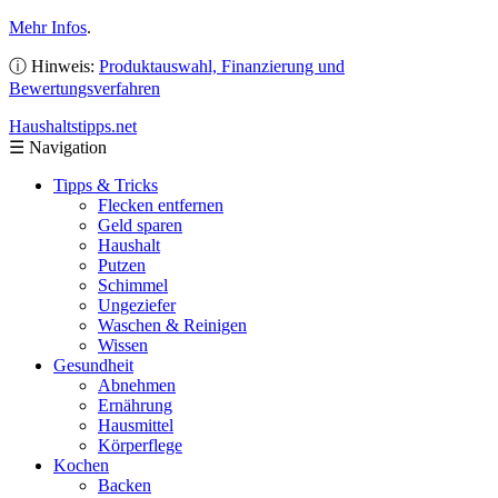
Mehr Infos
.
ⓘ Hinweis:
Produktauswahl, Finanzierung und
Bewertungsverfahren
Haushaltstipps
.net
☰
Navigation
Tipps & Tricks
Flecken entfernen
Geld sparen
Haushalt
Putzen
Schimmel
Ungeziefer
Waschen & Reinigen
Wissen
Gesundheit
Abnehmen
Ernährung
Hausmittel
Körperflege
Kochen
Backen