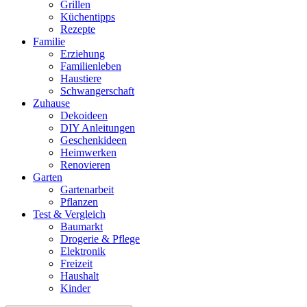
Grillen
Küchentipps
Rezepte
Familie
Erziehung
Familienleben
Haustiere
Schwangerschaft
Zuhause
Dekoideen
DIY Anleitungen
Geschenkideen
Heimwerken
Renovieren
Garten
Gartenarbeit
Pflanzen
Test & Vergleich
Baumarkt
Drogerie & Pflege
Elektronik
Freizeit
Haushalt
Kinder