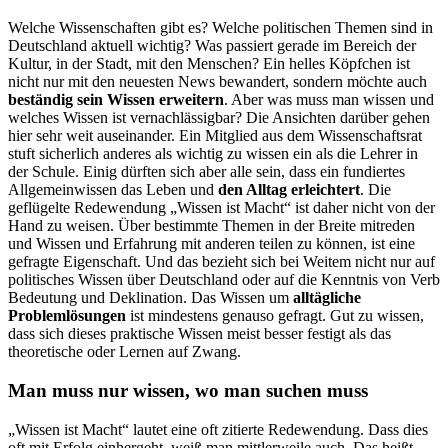
Welche Wissenschaften gibt es? Welche politischen Themen sind in
Deutschland aktuell wichtig? Was passiert gerade im Bereich der
Kultur, in der Stadt, mit den Menschen? Ein helles Köpfchen ist
nicht nur mit den neuesten News bewandert, sondern möchte auch
beständig sein Wissen erweitern
. Aber was muss man wissen und
welches Wissen ist vernachlässigbar? Die Ansichten darüber gehen
hier sehr weit auseinander. Ein Mitglied aus dem Wissenschaftsrat
stuft sicherlich anderes als wichtig zu wissen ein als die Lehrer in
der Schule. Einig dürften sich aber alle sein, dass ein fundiertes
Allgemeinwissen das Leben und
den Alltag erleichtert
. Die
geflügelte Redewendung „Wissen ist Macht“ ist daher nicht von der
Hand zu weisen. Über bestimmte Themen in der Breite mitreden
und Wissen und Erfahrung mit anderen teilen zu können, ist eine
gefragte Eigenschaft. Und das bezieht sich bei Weitem nicht nur auf
politisches Wissen über Deutschland oder auf die Kenntnis von Verb
Bedeutung und Deklination. Das Wissen um
alltägliche
Problemlösungen
ist mindestens genauso gefragt. Gut zu wissen,
dass sich dieses praktische Wissen meist besser festigt als das
theoretische oder Lernen auf Zwang.
Man muss nur wissen, wo man suchen muss
„Wissen ist Macht“ lautet eine oft zitierte Redewendung. Dass dies
oft mit Erfolg einhergeht, weiß man mittlerweile auch. Das heißt