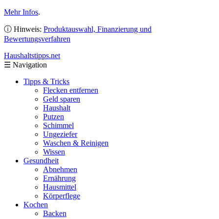
Mehr Infos
.
ⓘ Hinweis:
Produktauswahl, Finanzierung und
Bewertungsverfahren
Haushaltstipps
.net
☰
Navigation
Tipps & Tricks
Flecken entfernen
Geld sparen
Haushalt
Putzen
Schimmel
Ungeziefer
Waschen & Reinigen
Wissen
Gesundheit
Abnehmen
Ernährung
Hausmittel
Körperflege
Kochen
Backen