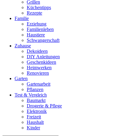
Grillen
Küchentipps
Rezepte
Familie
Erziehung
Familienleben
Haustiere
Schwangerschaft
Zuhause
Dekoideen
DIY Anleitungen
Geschenkideen
Heimwerken
Renovieren
Garten
Gartenarbeit
Pflanzen
Test & Vergleich
Baumarkt
Drogerie & Pflege
Elektronik
Freizeit
Haushalt
Kinder