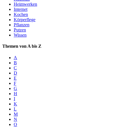
Heimwerken
Internet
Kochen
Körperflege
Pflanzen
Putzen
Wissen
Themen von A bis Z
A
B
C
D
E
F
G
H
I
K
L
M
N
O