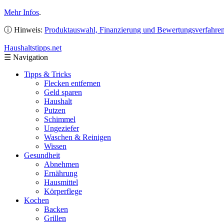
Mehr Infos
.
ⓘ Hinweis:
Produktauswahl, Finanzierung und Bewertungsverfahre
Haushaltstipps
.net
☰
Navigation
Tipps & Tricks
Flecken entfernen
Geld sparen
Haushalt
Putzen
Schimmel
Ungeziefer
Waschen & Reinigen
Wissen
Gesundheit
Abnehmen
Ernährung
Hausmittel
Körperflege
Kochen
Backen
Grillen