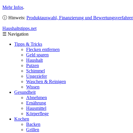
Mehr Infos
.
ⓘ Hinweis:
Produktauswahl, Finanzierung und Bewertungsverfahre
Haushaltstipps
.net
☰
Navigation
Tipps & Tricks
Flecken entfernen
Geld sparen
Haushalt
Putzen
Schimmel
Ungeziefer
Waschen & Reinigen
Wissen
Gesundheit
Abnehmen
Ernährung
Hausmittel
Körperflege
Kochen
Backen
Grillen