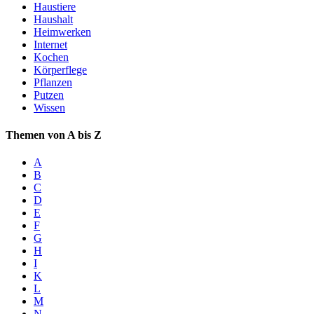
Haustiere
Haushalt
Heimwerken
Internet
Kochen
Körperflege
Pflanzen
Putzen
Wissen
Themen von A bis Z
A
B
C
D
E
F
G
H
I
K
L
M
N