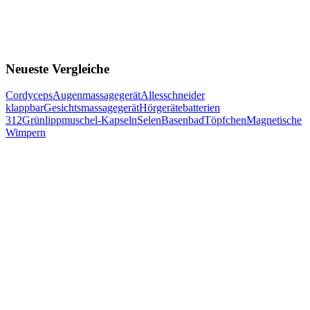
Neueste Vergleiche
Cordyceps
Augenmassagegerät
Allesschneider
klappbar
Gesichtsmassagegerät
Hörgerätebatterien
312
Grünlippmuschel-Kapseln
Selen
Basenbad
Töpfchen
Magnetische
Wimpern