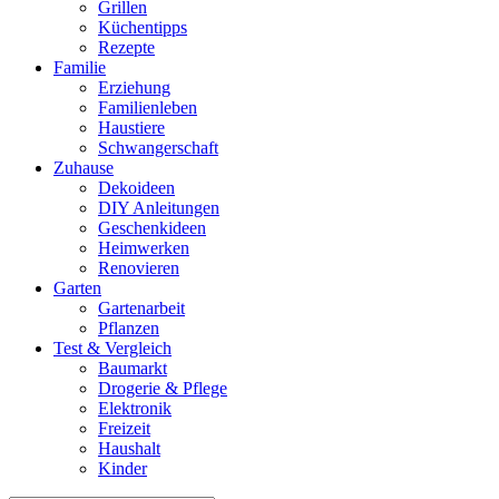
Grillen
Küchentipps
Rezepte
Familie
Erziehung
Familienleben
Haustiere
Schwangerschaft
Zuhause
Dekoideen
DIY Anleitungen
Geschenkideen
Heimwerken
Renovieren
Garten
Gartenarbeit
Pflanzen
Test & Vergleich
Baumarkt
Drogerie & Pflege
Elektronik
Freizeit
Haushalt
Kinder