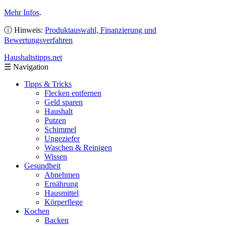
Mehr Infos
.
ⓘ Hinweis:
Produktauswahl, Finanzierung und
Bewertungsverfahren
Haushaltstipps
.net
☰
Navigation
Tipps & Tricks
Flecken entfernen
Geld sparen
Haushalt
Putzen
Schimmel
Ungeziefer
Waschen & Reinigen
Wissen
Gesundheit
Abnehmen
Ernährung
Hausmittel
Körperflege
Kochen
Backen