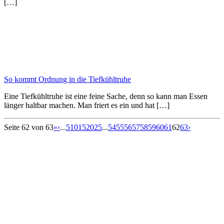
[…]
So kommt Ordnung in die Tiefkühltruhe
Eine Tiefkühltruhe ist eine feine Sache, denn so kann man Essen
länger haltbar machen. Man friert es ein und hat […]
Seite 62 von 63
«
‹
...
5
10
15
20
25
...
54
55
56
57
58
59
60
61
62
63
›