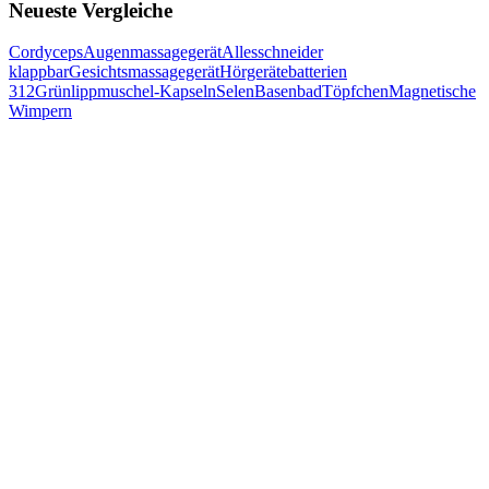
Neueste Vergleiche
Cordyceps
Augenmassagegerät
Allesschneider
klappbar
Gesichtsmassagegerät
Hörgerätebatterien
312
Grünlippmuschel-Kapseln
Selen
Basenbad
Töpfchen
Magnetische
Wimpern