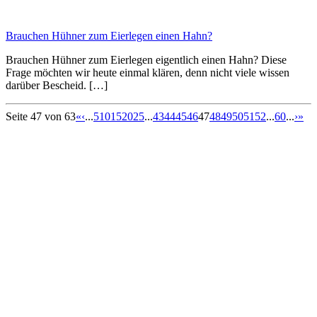
Brauchen Hühner zum Eierlegen einen Hahn?
Brauchen Hühner zum Eierlegen eigentlich einen Hahn? Diese
Frage möchten wir heute einmal klären, denn nicht viele wissen
darüber Bescheid. […]
Seite 47 von 63
«
‹
...
5
10
15
20
25
...
43
44
45
46
47
48
49
50
51
52
...
60
...
›
»