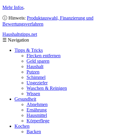
Mehr Infos
.
ⓘ Hinweis:
Produktauswahl, Finanzierung und
Bewertungsverfahren
Haushaltstipps
.net
☰
Navigation
Tipps & Tricks
Flecken entfernen
Geld sparen
Haushalt
Putzen
Schimmel
Ungeziefer
Waschen & Reinigen
Wissen
Gesundheit
Abnehmen
Ernährung
Hausmittel
Körperflege
Kochen
Backen