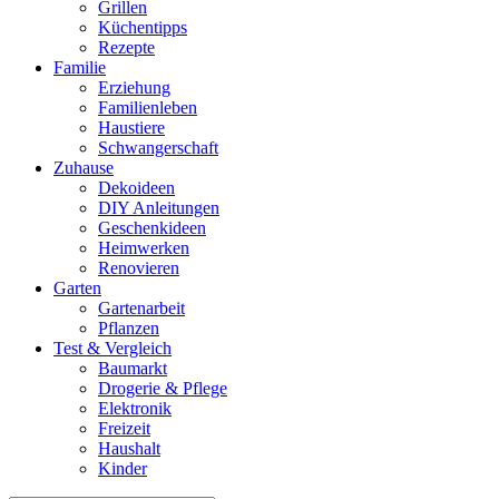
Grillen
Küchentipps
Rezepte
Familie
Erziehung
Familienleben
Haustiere
Schwangerschaft
Zuhause
Dekoideen
DIY Anleitungen
Geschenkideen
Heimwerken
Renovieren
Garten
Gartenarbeit
Pflanzen
Test & Vergleich
Baumarkt
Drogerie & Pflege
Elektronik
Freizeit
Haushalt
Kinder