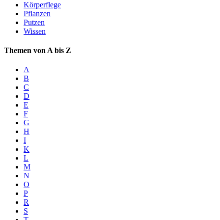
Körperflege
Pflanzen
Putzen
Wissen
Themen von A bis Z
A
B
C
D
E
F
G
H
I
K
L
M
N
O
P
R
S
T