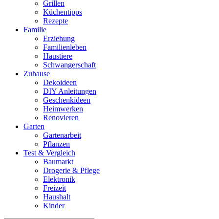
Grillen
Küchentipps
Rezepte
Familie
Erziehung
Familienleben
Haustiere
Schwangerschaft
Zuhause
Dekoideen
DIY Anleitungen
Geschenkideen
Heimwerken
Renovieren
Garten
Gartenarbeit
Pflanzen
Test & Vergleich
Baumarkt
Drogerie & Pflege
Elektronik
Freizeit
Haushalt
Kinder