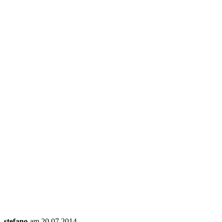
stefano
am 20.07.2014