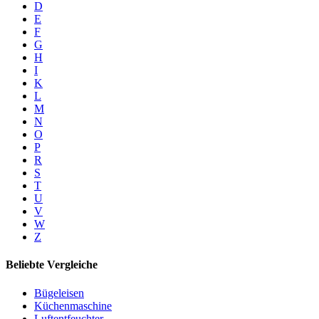
D
E
F
G
H
I
K
L
M
N
O
P
R
S
T
U
V
W
Z
Beliebte Vergleiche
Bügeleisen
Küchenmaschine
Luftentfeuchter