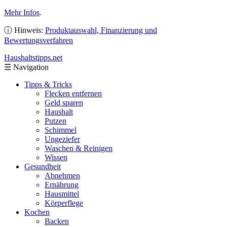
Mehr Infos
.
ⓘ Hinweis:
Produktauswahl, Finanzierung und
Bewertungsverfahren
Haushaltstipps
.net
☰
Navigation
Tipps & Tricks
Flecken entfernen
Geld sparen
Haushalt
Putzen
Schimmel
Ungeziefer
Waschen & Reinigen
Wissen
Gesundheit
Abnehmen
Ernährung
Hausmittel
Körperflege
Kochen
Backen