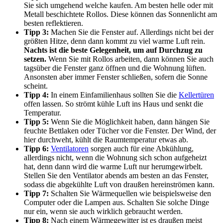
Sie sich umgehend welche kaufen. Am besten helle oder mit
Metall beschichtete Rollos. Diese können das Sonnenlicht am
besten reflektieren.
Tipp 3:
Machen Sie die Fenster auf. Allerdings nicht bei der
größten Hitze, denn dann kommt zu viel warme Luft rein.
Nachts ist die beste Gelegenheit, um auf Durchzug zu
setzen.
Wenn Sie mit Rollos arbeiten, dann können Sie auch
tagsüber die Fenster ganz öffnen und die Wohnung lüften.
Ansonsten aber immer Fenster schließen, sofern die Sonne
scheint.
Tipp 4:
In einem Einfamilienhaus sollten Sie die
Kellertüren
offen lassen. So strömt kühle Luft ins Haus und senkt die
Temperatur.
Tipp 5:
Wenn Sie die Möglichkeit haben, dann hängen Sie
feuchte Bettlaken oder Tücher vor die Fenster. Der Wind, der
hier durchweht, kühlt die Raumtemperatur etwas ab.
Tipp 6:
Ventilatoren
sorgen auch für eine Abkühlung,
allerdings nicht, wenn die Wohnung sich schon aufgeheizt
hat, denn dann wird die warme Luft nur herumgewirbelt.
Stellen Sie den Ventilator abends am besten an das Fenster,
sodass die abgekühlte Luft von draußen hereinströmen kann.
Tipp 7:
Schalten Sie Wärmequellen wie beispielsweise den
Computer oder die Lampen aus. Schalten Sie solche Dinge
nur ein, wenn sie auch wirklich gebraucht werden.
Tipp 8:
Nach einem Wärmegewitter ist es draußen meist