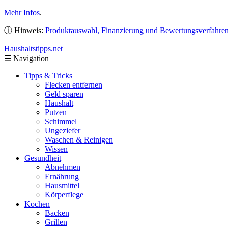
Mehr Infos
.
ⓘ Hinweis:
Produktauswahl, Finanzierung und Bewertungsverfahre
Haushaltstipps
.net
☰
Navigation
Tipps & Tricks
Flecken entfernen
Geld sparen
Haushalt
Putzen
Schimmel
Ungeziefer
Waschen & Reinigen
Wissen
Gesundheit
Abnehmen
Ernährung
Hausmittel
Körperflege
Kochen
Backen
Grillen