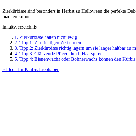
Zierkürbisse sind besonders in Herbst zu Halloween die perfekte Deko
machen können.
Inhaltsverzeichnis
1. Zierkürbisse halten nicht ewig
2. Tipp 1: Zur richtigen Zeit ernten
3. Tipp 2: Zierkürbisse richtig lagern um sie länger haltbar zu 
4. Tipp 3: Glänzende Pflege durch Haarspray
5. Tipp 4: Bienenwachs oder Bohnerwachs können den Kürbis
» Ideen für Kürbis-Liebhaber