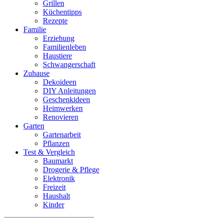
Grillen
Küchentipps
Rezepte
Familie
Erziehung
Familienleben
Haustiere
Schwangerschaft
Zuhause
Dekoideen
DIY Anleitungen
Geschenkideen
Heimwerken
Renovieren
Garten
Gartenarbeit
Pflanzen
Test & Vergleich
Baumarkt
Drogerie & Pflege
Elektronik
Freizeit
Haushalt
Kinder