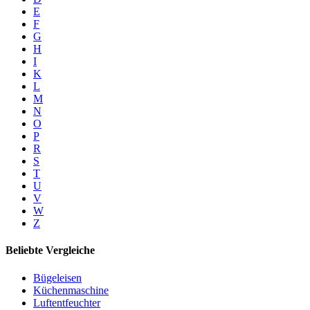
E
F
G
H
I
K
L
M
N
O
P
R
S
T
U
V
W
Z
Beliebte Vergleiche
Bügeleisen
Küchenmaschine
Luftentfeuchter