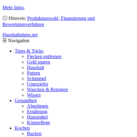
Mehr Infos
.
ⓘ Hinweis:
Produktauswahl, Finanzierung und
Bewertungsverfahren
Haushaltstipps
.net
☰
Navigation
Tipps & Tricks
Flecken entfernen
Geld sparen
Haushalt
Putzen
Schimmel
Ungeziefer
Waschen & Reinigen
Wissen
Gesundheit
Abnehmen
Ernährung
Hausmittel
Körperflege
Kochen
Backen