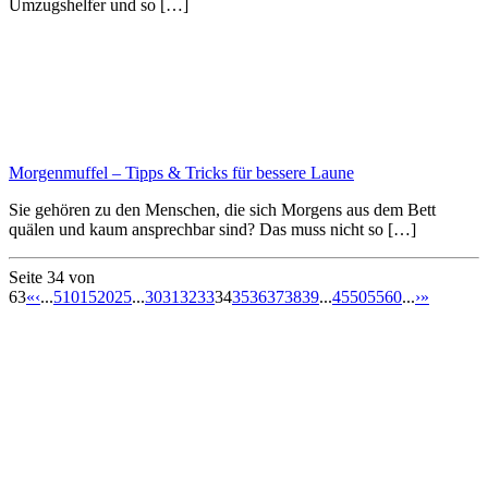
Umzugshelfer und so […]
Morgenmuffel – Tipps & Tricks für bessere Laune
Sie gehören zu den Menschen, die sich Morgens aus dem Bett
quälen und kaum ansprechbar sind? Das muss nicht so […]
Seite 34 von
63
«
‹
...
5
10
15
20
25
...
30
31
32
33
34
35
36
37
38
39
...
45
50
55
60
...
›
»