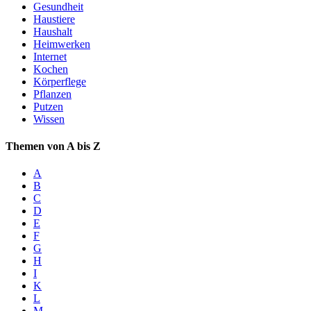
Gesundheit
Haustiere
Haushalt
Heimwerken
Internet
Kochen
Körperflege
Pflanzen
Putzen
Wissen
Themen von A bis Z
A
B
C
D
E
F
G
H
I
K
L
M