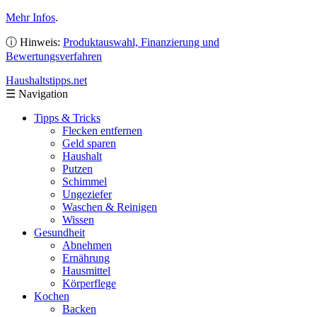
Mehr Infos
.
ⓘ Hinweis:
Produktauswahl, Finanzierung und
Bewertungsverfahren
Haushaltstipps
.net
☰
Navigation
Tipps & Tricks
Flecken entfernen
Geld sparen
Haushalt
Putzen
Schimmel
Ungeziefer
Waschen & Reinigen
Wissen
Gesundheit
Abnehmen
Ernährung
Hausmittel
Körperflege
Kochen
Backen