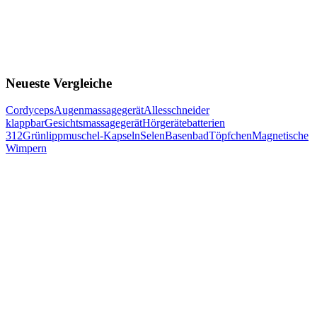
Neueste Vergleiche
Cordyceps
Augenmassagegerät
Allesschneider
klappbar
Gesichtsmassagegerät
Hörgerätebatterien
312
Grünlippmuschel-Kapseln
Selen
Basenbad
Töpfchen
Magnetische
Wimpern