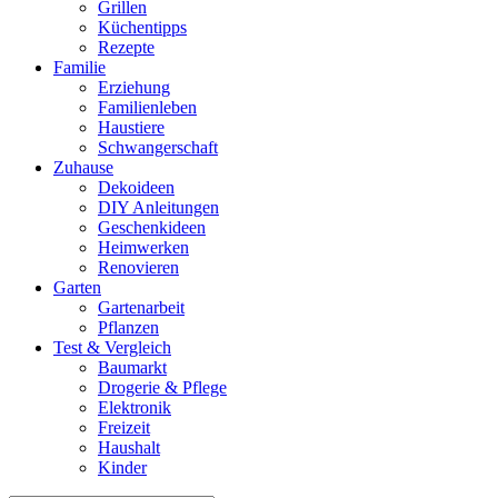
Grillen
Küchentipps
Rezepte
Familie
Erziehung
Familienleben
Haustiere
Schwangerschaft
Zuhause
Dekoideen
DIY Anleitungen
Geschenkideen
Heimwerken
Renovieren
Garten
Gartenarbeit
Pflanzen
Test & Vergleich
Baumarkt
Drogerie & Pflege
Elektronik
Freizeit
Haushalt
Kinder