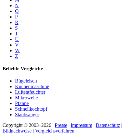
N
O
P
R
S
T
U
V
W
Z
Beliebte Vergleiche
Bügeleisen
Küchenmaschine
Luftentfeuchter
Mikrowelle
Pfanne
Schnellkochtopf
Staubsauger
Copyright © 2003–2026 |
Presse
|
Impressum
|
Datenschutz
|
Bildnachweise
|
Vergleichsverfahren