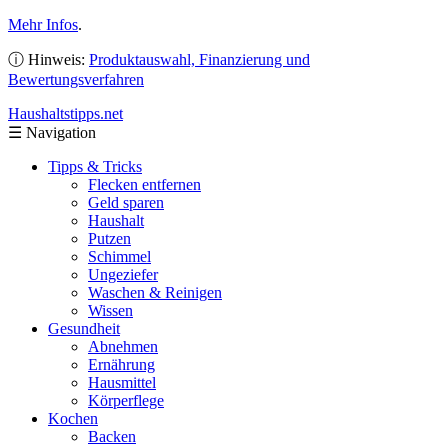
Mehr Infos
.
ⓘ Hinweis:
Produktauswahl, Finanzierung und
Bewertungsverfahren
Haushaltstipps
.net
☰
Navigation
Tipps & Tricks
Flecken entfernen
Geld sparen
Haushalt
Putzen
Schimmel
Ungeziefer
Waschen & Reinigen
Wissen
Gesundheit
Abnehmen
Ernährung
Hausmittel
Körperflege
Kochen
Backen