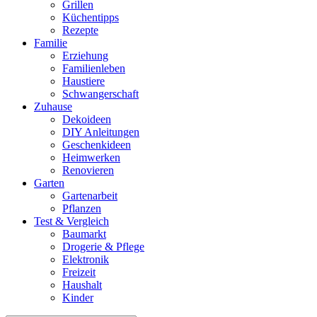
Grillen
Küchentipps
Rezepte
Familie
Erziehung
Familienleben
Haustiere
Schwangerschaft
Zuhause
Dekoideen
DIY Anleitungen
Geschenkideen
Heimwerken
Renovieren
Garten
Gartenarbeit
Pflanzen
Test & Vergleich
Baumarkt
Drogerie & Pflege
Elektronik
Freizeit
Haushalt
Kinder