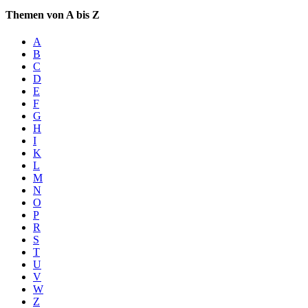
Themen von A bis Z
A
B
C
D
E
F
G
H
I
K
L
M
N
O
P
R
S
T
U
V
W
Z