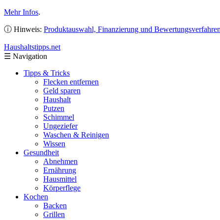
Mehr Infos
.
ⓘ Hinweis:
Produktauswahl, Finanzierung und Bewertungsverfahre
Haushaltstipps
.net
☰
Navigation
Tipps & Tricks
Flecken entfernen
Geld sparen
Haushalt
Putzen
Schimmel
Ungeziefer
Waschen & Reinigen
Wissen
Gesundheit
Abnehmen
Ernährung
Hausmittel
Körperflege
Kochen
Backen
Grillen