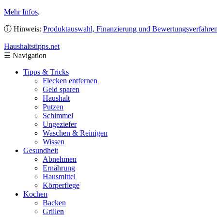
Mehr Infos
.
ⓘ Hinweis:
Produktauswahl, Finanzierung und Bewertungsverfahre
Haushaltstipps
.net
☰
Navigation
Tipps & Tricks
Flecken entfernen
Geld sparen
Haushalt
Putzen
Schimmel
Ungeziefer
Waschen & Reinigen
Wissen
Gesundheit
Abnehmen
Ernährung
Hausmittel
Körperflege
Kochen
Backen
Grillen