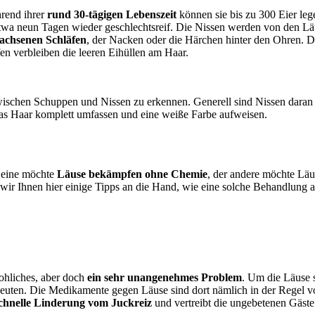
rend ihrer
rund 30-tägigen Lebenszeit
können sie bis zu 300 Eier le
etwa neun Tagen wieder geschlechtsreif. Die Nissen werden von den Läu
achsenen Schläfen
, der Nacken oder die Härchen hinter den Ohren. D
n verbleiben die leeren Eihüllen am Haar.
wischen Schuppen und Nissen zu erkennen. Generell sind Nissen daran z
as Haar komplett umfassen und eine weiße Farbe aufweisen.
 eine möchte
Läuse bekämpfen ohne Chemie
, der andere möchte Lä
r Ihnen hier einige Tipps an die Hand, wie eine solche Behandlung au
ohliches, aber doch
ein sehr unangenehmes Problem
. Um die Läuse s
euten. Die Medikamente gegen Läuse sind dort nämlich in der Regel vo
chnelle Linderung vom Juckreiz
und vertreibt die ungebetenen Gäste