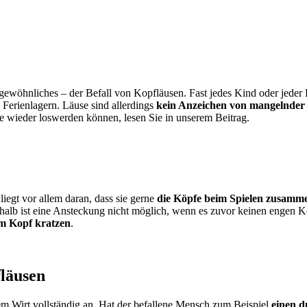
ngewöhnliches – der Befall von Kopfläusen. Fast jedes Kind oder jede
 Ferienlagern. Läuse sind allerdings
kein Anzeichen von mangelnder
sie wieder loswerden können, lesen Sie in unserem Beitrag.
iegt vor allem daran, dass sie gerne
die Köpfe beim Spielen zusamm
halb ist eine Ansteckung nicht möglich, wenn es zuvor keinen engen 
am Kopf kratzen
.
läusen
em Wirt vollständig an. Hat der befallene Mensch zum Beispiel
einen d