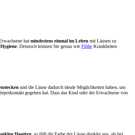
r Erwachsene hat
mindestens einmal im Leben
mit Läusen zu
 Hygiene
. Dennoch können Sie genau wie
Flöhe
Krankheiten
enstecken
und die Läuse dadurch ideale Möglichkeiten haben, um
Körperkontakt gegeben hat. Dass das Kind oder der Erwachsene von
unklen Hauttyp
, so fällt die Farbe der Läuse dunkler aus, als bei