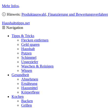
Mehr Infos
.
ⓘ Hinweis:
Produktauswahl, Finanzierung und Bewertungsverfahre
Haushaltstipps
.net
☰
Navigation
Tipps & Tricks
Flecken entfernen
Geld sparen
Haushalt
Putzen
Schimmel
Ungeziefer
Waschen & Reinigen
Wissen
Gesundheit
Abnehmen
Ernährung
Hausmittel
Körperflege
Kochen
Backen
Grillen