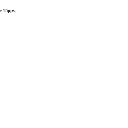
re Tipps
.