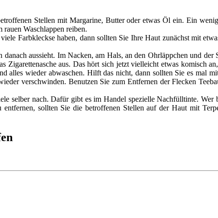
betroffenen Stellen mit Margarine, Butter oder etwas Öl ein. Ein weni
m rauen Waschlappen reiben.
ele Farbkleckse haben, dann sollten Sie Ihre Haut zunächst mit etwas
an danach aussieht. Im Nacken, am Hals, an den Ohrläppchen und der 
s Zigarettenasche aus. Das hört sich jetzt vielleicht etwas komisch an
d alles wieder abwaschen. Hilft das nicht, dann sollten Sie es mal mi
l wieder verschwinden. Benutzen Sie zum Entfernen der Flecken Teeba
iele selber nach. Dafür gibt es im Handel spezielle Nachfülltinte. We
entfernen, sollten Sie die betroffenen Stellen auf der Haut mit Terp
fen